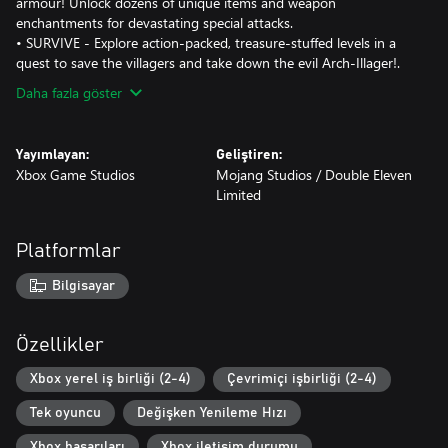
armour! Unlock dozens of unique items and weapon
enchantments for devastating special attacks.
• SURVIVE - Explore action-packed, treasure-stuffed levels in a
quest to save the villagers and take down the evil Arch-Illager!.
Daha fazla göster
Yayımlayan:
Geliştiren:
Xbox Game Studios
Mojang Studios / Double Eleven
Limited
Platformlar
Bilgisayar
Özellikler
Xbox yerel iş birliği (2-4)
Çevrimiçi işbirliği (2-4)
Tek oyuncu
Değişken Yenileme Hızı
Xbox başarıları
Xbox iletişim durumu