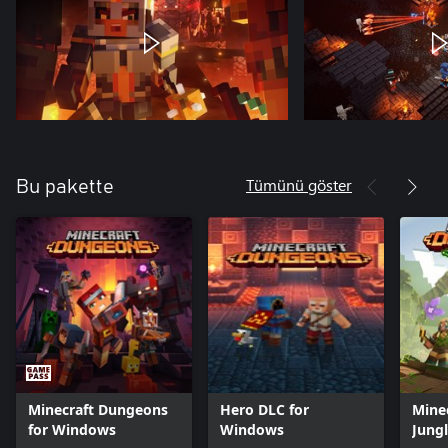
Tümünü göster
Bu pakette
Minecraft Dungeons
Hero DLC for
Mine
for Windows
Windows
Jung