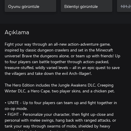
Win
Oyunu görüntüle
Eklentiyi görüntüle
101,2
Açıklama
Fight your way through an all-new action-adventure game,
inspired by classic dungeon crawlers and set in the Minecraft
universe! Brave the dungeons alone, or team up with friends! Up
to four players can battle together through action-packed,
treasure-stuffed, wildly varied levels – all in an epic quest to save
the villagers and take down the evil Arch-Illager!.
The Hero Edition includes the Jungle Awakens DLC, Creeping
Winter DLC, a Hero Cape, two player skins, and a chicken pet.
• UNITE - Up to four players can team up and fight together in
co-op mode.
• FIGHT - Personalize your character, then fight up-close and
personal with melee swings, hang back with ranged attacks, or
tank your way through swarms of mobs, shielded by heavy