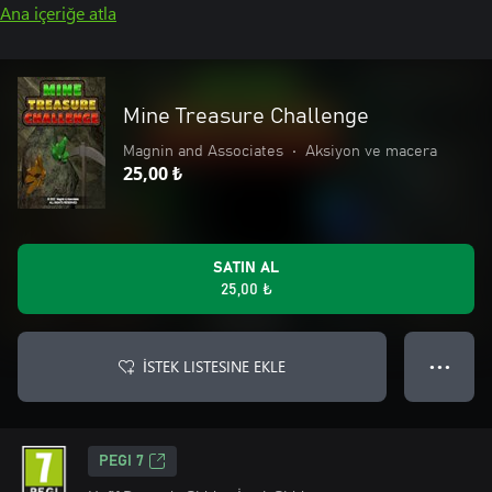
Ana içeriğe atla
Mine Treasure Challenge
Magnin and Associates
•
Aksiyon ve macera
25,00 ₺
SATIN AL
25,00 ₺
İSTEK LISTESINE EKLE
● ● ●
PEGI 7