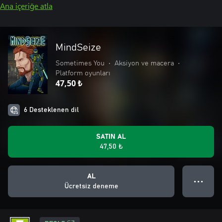
Ana içeriğe atla
MindSeize
Sometimes You
•
Aksiyon ve macera
•
Platform oyunları
47,50 ₺
6 Desteklenen dil
SATIN AL
47,50 ₺
AL
● ● ●
Ücretsiz deneme