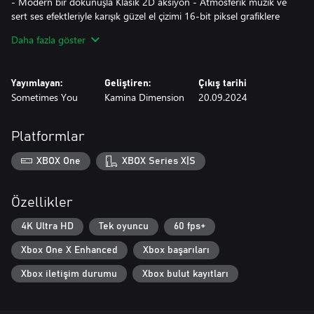
- Modern bir dokunuşla Klasik 2D aksiyon - Atmosferik müzik ve
sert ses efektleriyle karışık güzel el çizimi 16-bit piksel grafiklere
sahip pürüzsüz ve hızlı tempolu aksiyon.
Daha fazla göster
- Gizemli gezegenleri keşfedin - 4 farklı ve benzersiz gezegene
seyahat edin, sırlarını çözün ve içerideki tehlikelerle savaşın. Arada
bir mola verip geminizdeki mürettebatla iletişim kurmayı
Yayımlayan:
Geliştiren:
Çıkış tarihi
unutmayın.
Sometimes You
Kamina Dimension
20.09.2024
- MAG'ınızı yükseltin - MAG'ınızın savaş yeteneğine çeşitlilik
getiren farklı modlar, silahlar ve yetenekler satın alın ve bulun.
Birçoğu isteğe bağlı ve iyi saklıdır!
Platformlar
- MindSeize dünyasına dalmak - Profesyonel bir senaryo yazarı
tarafından yazılan hikayeyi takip edin, benzersiz bir dizi karakterle
XBOX One
XBOX Series X|S
tanışın ve gezegenler ve faunaları hakkında geniş log kitabını
okuyun.
Özellikler
4K Ultra HD
Tek oyuncu
60 fps+
Xbox One X Enhanced
Xbox başarıları
Xbox iletişim durumu
Xbox bulut kayıtları