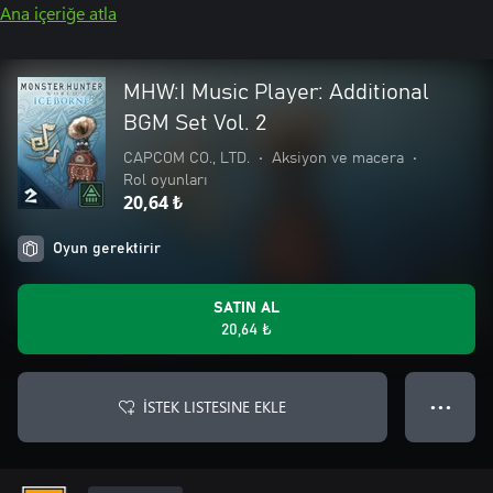
Ana içeriğe atla
MHW:I Music Player: Additional
BGM Set Vol. 2
CAPCOM CO., LTD.
•
Aksiyon ve macera
•
Rol oyunları
20,64 ₺
Oyun gerektirir
SATIN AL
20,64 ₺
İSTEK LISTESINE EKLE
● ● ●