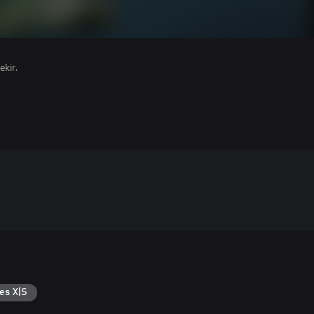
ekir.
es X|S