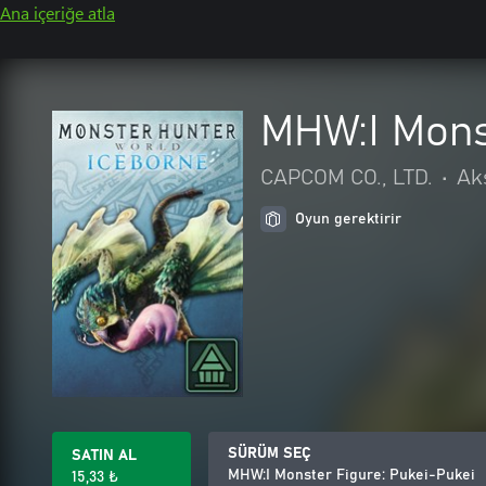
Ana içeriğe atla
MHW:I Mons
CAPCOM CO., LTD.
•
Ak
Oyun gerektirir
SÜRÜM SEÇ
SATIN AL
MHW:I Monster Figure: Pukei-Pukei
15,33 ₺