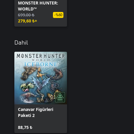
MONSTER HUNTER:
WORLD™
699,00 ₺
-%60
279,60 ₺+
Dahil
Canavar Figürleri
Paketi 2
88,75 ₺