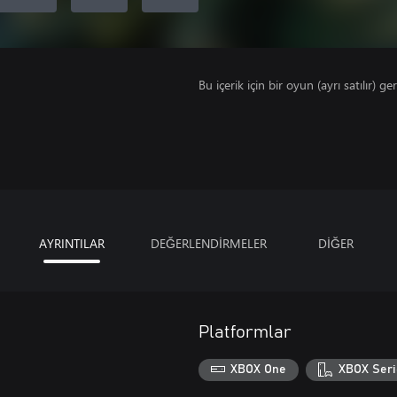
Bu içerik için bir oyun (ayrı satılır) ger
AYRINTILAR
DEĞERLENDİRMELER
DİĞER
Platformlar
XBOX One
XBOX Seri