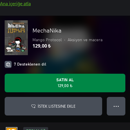
Ana içeriğe atla
MechaNika
Mango Protocol
•
Aksiyon ve macera
129,00 ₺
7 Desteklenen dil
SATIN AL
129,00 ₺
İSTEK LISTESINE EKLE
● ● ●