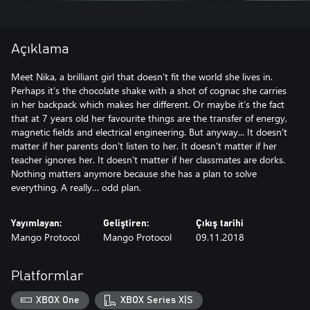
Açıklama
Meet Nika, a brilliant girl that doesn’t fit the world she lives in.
Perhaps it’s the chocolate shake with a shot of cognac she carries
in her backpack which makes her different. Or maybe it’s the fact
that at 7 years old her favourite things are the transfer of energy,
magnetic fields and electrical engineering. But anyway... It doesn't
matter if her parents don't listen to her. It doesn't matter if her
teacher ignores her. It doesn't matter if her classmates are dorks.
Nothing matters anymore because she has a plan to solve
everything. A really… odd plan.
Yayımlayan:
Geliştiren:
Çıkış tarihi
Mango Protocol
Mango Protocol
09.11.2018
Platformlar
XBOX One
XBOX Series X|S