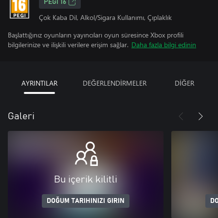
PEGI 16
Çok Kaba Dil, Alkol/Sigara Kullanımı, Çıplaklık
Başlattığınız oyunların yayıncıları oyun süresince Xbox profili
bilgilerinize ve ilişkili verilere erişim sağlar.
Daha fazla bilgi edinin
AYRINTILAR
DEĞERLENDİRMELER
DİĞER
Galeri
Bu içerik kilitli
DOĞUM TARIHINIZI GIRIN
DO