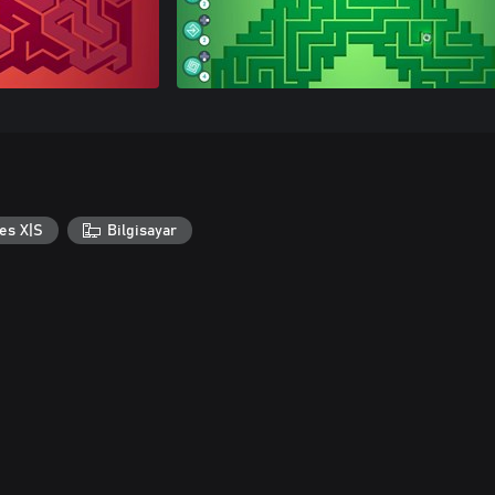
es X|S
Bilgisayar