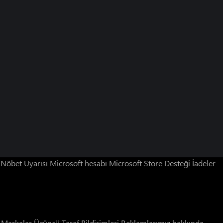
ı Nöbet Uyarısı
Microsoft hesabı
Microsoft Store Desteği
İadeler
i Markalar
Üçüncü Taraf Bildirimleri
Reklamlarımız hakkında