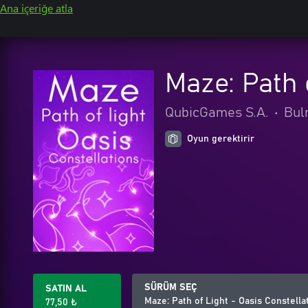
Ana içeriğe atla
Maze: Path 
QubicGames S.A.
•
Bul
Oyun gerektirir
SÜRÜM SEÇ
SATIN AL
Maze: Path of Light - Oasis Constella
77,50 ₺