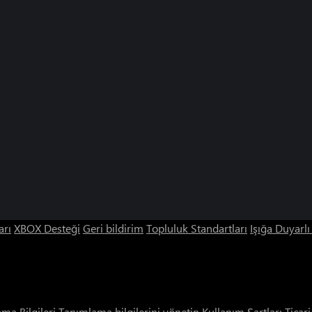
arı
XBOX Desteği
Geri bildirim
Topluluk Standartları
Işığa Duyarl
ama Bilgileri
Tanımlama bilgilerini yönetin
Kullanım Şartları
Ticar