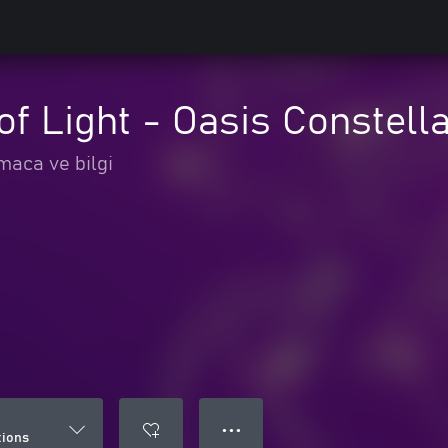
of Light - Oasis Constell
maca ve bilgi
● ● ●
tions