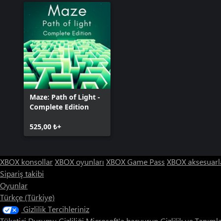
Maze: Path of Light -
Complete Edition
525,00 ₺+
XBOX konsollar
XBOX oyunları
XBOX Game Pass
XBOX aksesuarl
Sipariş takibi
Oyunlar
Türkçe (Türkiye)
Gizlilik Tercihleriniz
Tüketici Durumu Gizliliği
Microsoft'a başvurun
Gizlilik ve Tanıml