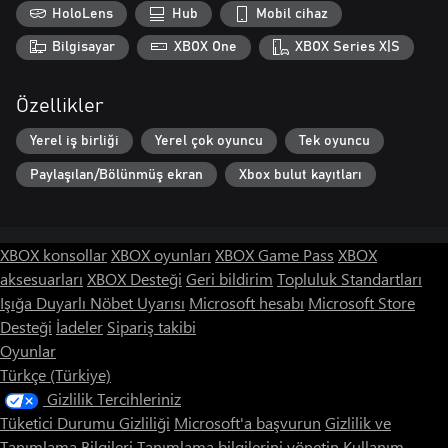
HoloLens
Hub
Mobil cihaz
Bilgisayar
XBOX One
XBOX Series X|S
Özellikler
Yerel iş birliği
Yerel çok oyuncu
Tek oyuncu
Paylaşılan/Bölünmüş ekran
Xbox bulut kayıtları
XBOX konsollar
XBOX oyunları
XBOX Game Pass
XBOX
aksesuarları
XBOX Desteği
Geri bildirim
Topluluk Standartları
Işığa Duyarlı Nöbet Uyarısı
Microsoft hesabı
Microsoft Store
Desteği
İadeler
Sipariş takibi
Oyunlar
Türkçe (Türkiye)
Gizlilik Tercihleriniz
Tüketici Durumu Gizliliği
Microsoft'a başvurun
Gizlilik ve
Tanımlama Bilgileri
Tanımlama bilgilerini yönetin
Kullanım