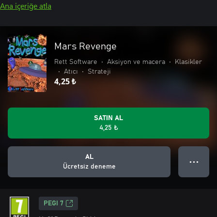
Ana içeriğe atla
Mars Revenge
Rett Software
•
Aksiyon ve macera
•
Klasikler
•
Atıcı
•
Strateji
4,25 ₺
SATIN AL
4,25 ₺
AL
● ● ●
Ücretsiz deneme
PEGI 7