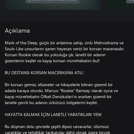
Açıklama
Mark of the Deep, güçlü bir anlatıma sahip, ünlü Metroidvania ve
Souls-Like unsurlarını içeren heyecan verici bir korsan macerasıdır.
Korsan Rookie olarak bu yolculuğa çık, lanetli bir adanın
gizemlerini keşfet ve kayıp korsan mürettebatını bul!
BU DESTANSI KORSAN MACERASINA ATIL!
Bir korsan gemisi, efsaneler ve hikayelerle bilinen gizemli bir
adada karaya oturdu. Marcus "Rookie" Ramsey olarak oyna ve
kayıp mürettebatın Öfkeli Denizkızları'nı ararken gizemli bir
lanetle çevrili bu adanın ürkütücü bölgelerini keşfet.
HAYATTA KALMAK İÇİN LANETLİ YARATIKLARI YEN!
Bu düşman dolu çevrede çeşitli dipsiz canavarlar, ölümsüz
yaratıklar ve tehditkâr tarikatçılar dâhil olmak üzere birçok