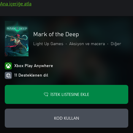
Ana içeriğe atla
Mark of the Deep
Light Up Games
•
Aksiyon ve macera
•
Diğer
Xbox Play Anywhere
11 Desteklenen dil
İSTEK LISTESINE EKLE
KOD KULLAN