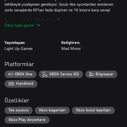
tehlikeyle yüzleşmen gerekiyor. Souls-like oyunlardan esinlenen
zorlu savaşlarda 60'tan fazla düşman ve 16 boss'a karşı savaş!
İŞARETLERİNİN GÜCÜNÜ AÇIĞA ÇIKAR!
Daha fazla göster
Yeni bir İşaret Muhafızı olan Rookie, düşmanlarla savaşma ve
çevreyi keşfetme şeklini değiştiren yeni yeteneklerin kilidini
Yayımlayan:
Geliştiren:
açabilir! Dövüş yeteneklerini geliştirmek ve adanın yeni
Light Up Games
Mad Mimic
bölgelerinde ilerlemek için yeni beceriler, silahlar ve süs eşyalarını
keşfet.
Platformlar
MÜRETTEBATINI TOPLA!
XBOX One
XBOX Series X|S
Bilgisayar
Lanetli adada seninle birlikte hapsolmuş tam seslendirmeli
korsanlar, dipsiz yaratıklar ve diğer birçok karakterle tanış!
Handheld
Arkadaşlarını kurtar ve adanın yerli sakinleri olan Eski Halk'ın
gizemlerini çözerken yeni dostlar edin.
Özellikler
KENDİ YOLUNU SEÇ!
Tek oyuncu
Xbox başarıları
Xbox bulut kayıtları
Dipsiz bozulma, değer verdiğin dostlar da dahil olmak üzere
Xbox Play Anywhere
çevrendeki herkesi etkiler. İhtiyaç duyanlara yardım ederek