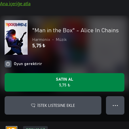
Ana içeriğe atla
"Man in the Box" - Alice In Chains
Harmonix
•
Müzik
5,75 ₺
Oyun gerektirir
SATIN AL
5,75 ₺
İSTEK LISTESINE EKLE
● ● ●