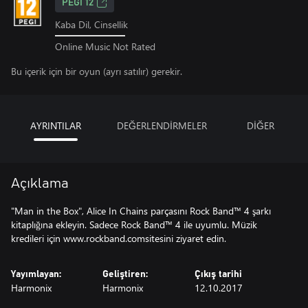
PEGI 12
Kaba Dil, Cinsellik
Online Music Not Rated
Bu içerik için bir oyun (ayrı satılır) gerekir.
AYRINTILAR
DEĞERLENDİRMELER
DİĞER
Açıklama
"Man in the Box", Alice In Chains parçasını Rock Band™ 4 şarkı
kitaplığına ekleyin. Sadece Rock Band™ 4 ile uyumlu. Müzik
kredileri için www.rockband.comsitesini ziyaret edin.
Yayımlayan:
Geliştiren:
Çıkış tarihi
Harmonix
Harmonix
12.10.2017