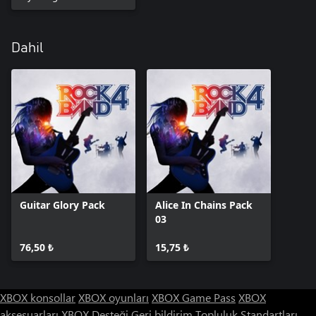
Dahil
Guitar Glory Pack
Alice In Chains Pack
03
76,50 ₺
15,75 ₺
XBOX konsollar
XBOX oyunları
XBOX Game Pass
XBOX
aksesuarları
XBOX Desteği
Geri bildirim
Topluluk Standartları