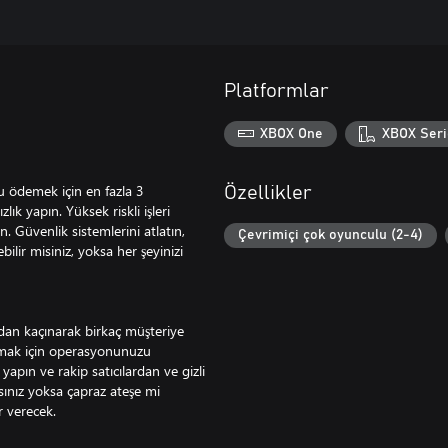
Platformlar
XBOX One
XBOX Seri
u ödemek için en fazla 3
Özellikler
lık yapın. Yüksek riskli işleri
Güvenlik sistemlerini atlatın,
Çevrimiçi çok oyunculu (2-4)
lir misiniz, yoksa her şeyinizi
rdan kaçınarak birkaç müşteriye
olmak için operasyonunuzu
k yapın ve rakip satıcılardan ve gizli
ınız yoksa çapraz ateşe mi
r verecek.