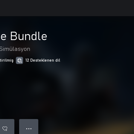
me Bundle
Simülasyon
tirilmiş
12 Desteklenen dil
● ● ●