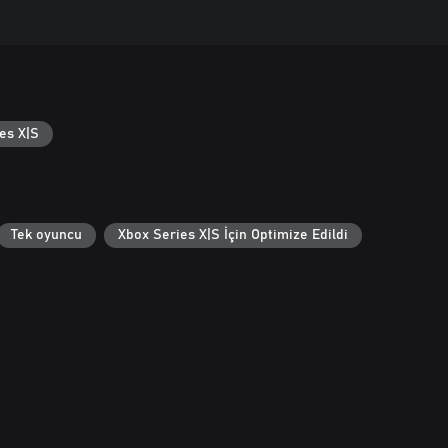
es X|S
Tek oyuncu
Xbox Series X|S İçin Optimize Edildi