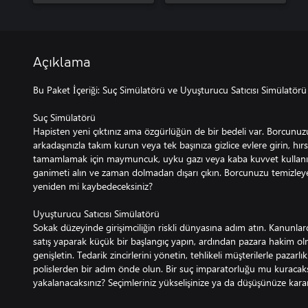
Açıklama
Bu Paket İçeriği: Suç Simülatörü ve Uyuşturucu Satıcısı Simülatörü
Suç Simülatörü
Hapisten yeni çıktınız ama özgürlüğün de bir bedeli var. Borcunuz
arkadaşınızla takım kurun veya tek başınıza gizlice evlere girin, hırsız
tamamlamak için maymuncuk, uyku gazı veya kaba kuvvet kullanın. 
ganimeti alın ve zaman dolmadan dışarı çıkın. Borcunuzu temizleyebi
yeniden mi kaybedeceksiniz?
Uyuşturucu Satıcısı Simülatörü
Sokak düzeyinde girişimciliğin riskli dünyasına adım atın. Kanunla
satış yaparak küçük bir başlangıç yapın, ardından pazara hakim 
genişletin. Tedarik zincirlerini yönetin, tehlikeli müşterilerle pazarlı
polislerden bir adım önde olun. Bir suç imparatorluğu mu kuracaks
yakalanacaksınız? Seçimleriniz yükselişinize ya da düşüşünüze kara