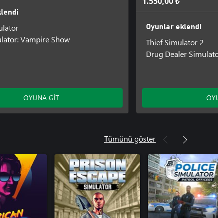
1.550,00 ₺
lendi
lator
Oyunlar eklendi
ulator: Vampire Show
Thief Simulator 2
Drug Dealer Simulat
OYUNA GİT
OYU
Tümünü göster