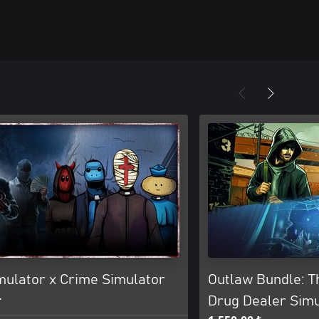
mulator x Crime Simulator
Outlaw Bundle: Th
+
Drug Dealer Simu