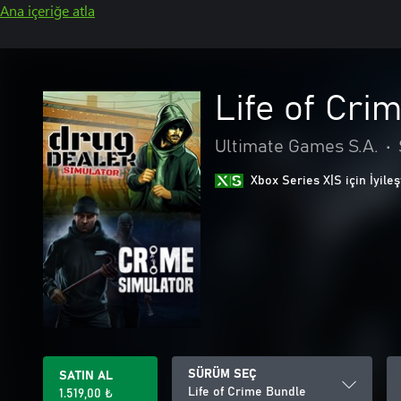
Ana içeriğe atla
Life of Cri
Ultimate Games S.A.
•
Xbox Series X|S için İyileş
SÜRÜM SEÇ
SATIN AL
Life of Crime Bundle
1.519,00 ₺