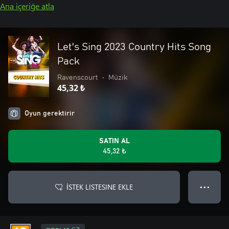
Ana içeriğe atla
Let's Sing 2023 Country Hits Song
Pack
Ravenscourt
•
Müzik
45,32 ₺
Oyun gerektirir
SATIN AL
45,32 ₺
İSTEK LISTESINE EKLE
● ● ●