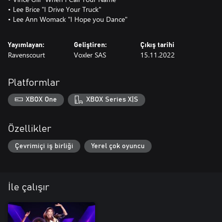
• Lee Brice "I Drive Your Truck"
• Lee Ann Womack "I Hope you Dance"
Yayımlayan:
Geliştiren:
Çıkış tarihi
Ravenscourt
Voxler SAS
15.11.2022
Platformlar
XBOX One
XBOX Series X|S
Özellikler
Çevrimiçi iş birliği
Yerel çok oyuncu
İle çalışır