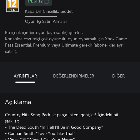
PEGI 12
Kaba Dil, Cinsellik, Şiddet
Oyun İçi Satın Almalar
Bu içerik için bir oyun (ayrı satılır) gerekir.
Konsolda çevrimiçi çok oyunculu oyun oynamak için Xbox Game
Pass Essential, Premium veya Ultimate gerekir (abonelikler ayrı
satılır).
AYRINTILAR
DEĞERLENDİRMELER
DİĞER
Açıklama
Country Hits Song Pack ile parça listeni genişlet! İçindeki hit
şarkılar:
• The Dead South "In Hell I’ll Be in Good Company"
• Canaan Smith "Love You Like That"
• Vince Gill "When I Call Your Name"