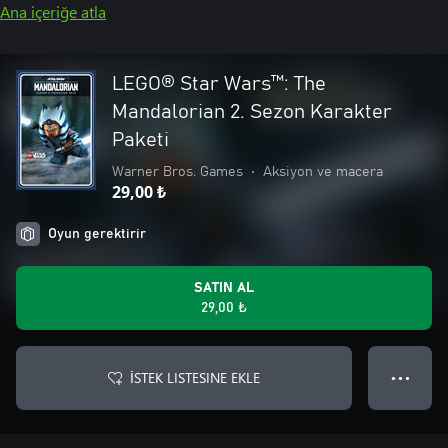
Ana içeriğe atla
LEGO® Star Wars™: The
Mandalorian 2. Sezon Karakter
Paketi
Warner Bros. Games
•
Aksiyon ve macera
29,00 ₺
Oyun gerektirir
SATIN AL
29,00 ₺
İSTEK LISTESINE EKLE
● ● ●