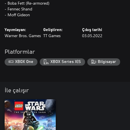
- Boba Fett (Re-armored)
- Fennec Shand
- Moff Gideon
Yayımlayan:
Geliştiren:
Çıkış tarihi
Warner Bros. Games
TT Games
03.05.2022
Platformlar
XBOX One
XBOX Series X|S
Bilgisayar
İle çalışır