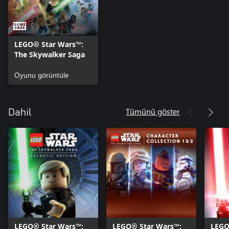
LEGO® Star Wars™:
The Skywalker Saga
Oyunu görüntüle
Tümünü göster
Dahil
LEGO® Star Wars™:
LEGO® Star Wars™:
LEGO