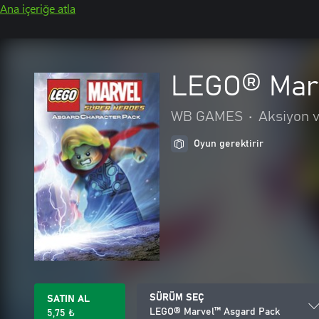
Ana içeriğe atla
LEGO® Mar
WB GAMES
•
Aksiyon 
Oyun gerektirir
SÜRÜM SEÇ
SATIN AL
LEGO® Marvel™ Asgard Pack
5,75 ₺