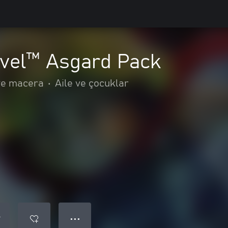
vel™ Asgard Pack
ve macera
•
Aile ve çocuklar
● ● ●