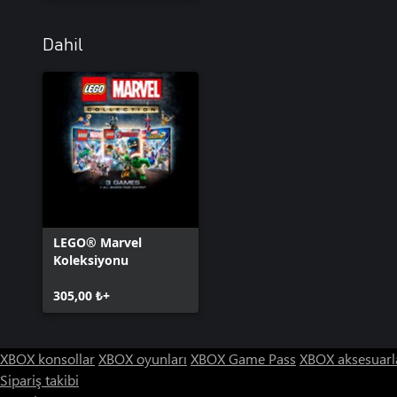
Dahil
LEGO® Marvel
Koleksiyonu
305,00 ₺+
XBOX konsollar
XBOX oyunları
XBOX Game Pass
XBOX aksesuarl
Sipariş takibi