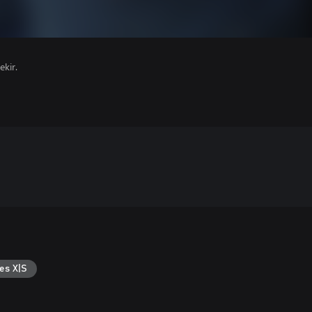
ekir.
es X|S