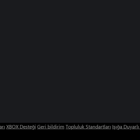
arı
XBOX Desteği
Geri bildirim
Topluluk Standartları
Işığa Duyarl