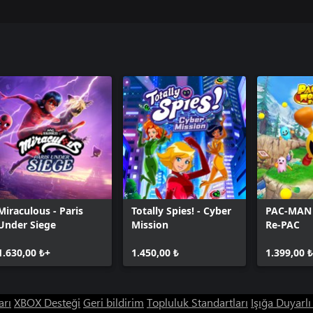
Miraculous - Paris
Totally Spies! - Cyber
PAC-MAN
Under Siege
Mission
Re-PAC
1.630,00 ₺+
1.450,00 ₺
1.399,00 
arı
XBOX Desteği
Geri bildirim
Topluluk Standartları
Işığa Duyarl