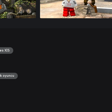
es X|S
ek oyuncu