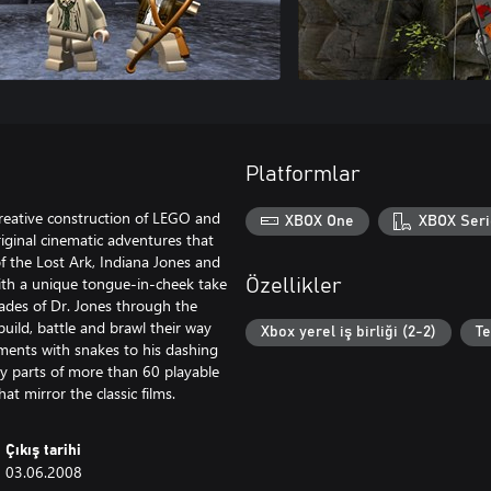
Platformlar
reative construction of LEGO and
XBOX One
XBOX Seri
iginal cinematic adventures that
f the Lost Ark, Indiana Jones and
ith a unique tongue-in-cheek take
Özellikler
ades of Dr. Jones through the
uild, battle and brawl their way
Xbox yerel iş birliği (2-2)
T
ments with snakes to his dashing
dy parts of more than 60 playable
at mirror the classic films.
Çıkış tarihi
03.06.2008