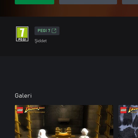
PEGI 7
Şiddet
Galeri