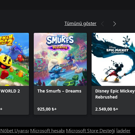
Tümünü göster
 WORLD 2
The Smurfs – Dreams
Disney Epic Mickey
Rebrushed
₺+
925,00 ₺+
2.549,00 ₺+
ı Nöbet Uyarısı
Microsoft hesabı
Microsoft Store Desteği
İadeler