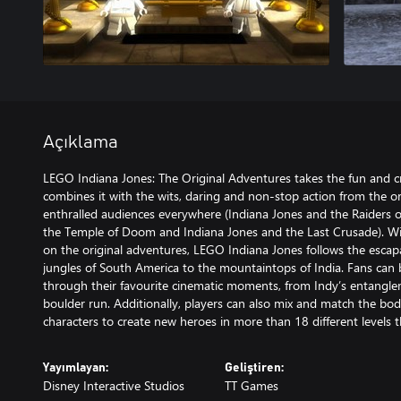
Açıklama
LEGO Indiana Jones: The Original Adventures takes the fun and c
combines it with the wits, daring and non-stop action from the or
enthralled audiences everywhere (Indiana Jones and the Raiders o
the Temple of Doom and Indiana Jones and the Last Crusade). W
on the original adventures, LEGO Indiana Jones follows the escap
jungles of South America to the mountaintops of India. Fans can b
through their favourite cinematic moments, from Indy’s entangle
boulder run. Additionally, players can also mix and match the bo
characters to create new heroes in more than 18 different levels th
Yayımlayan:
Geliştiren:
Disney Interactive Studios
TT Games