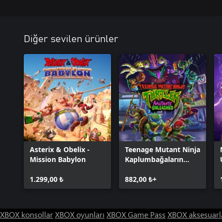
Diğer sevilen ürünler
Asterix & Obelix -
Teenage Mutant Ninja
Mission Babylon
Kaplumbağaların
Mutantları Serbest
1.299,00 ₺
Bırakıldı
882,00 ₺+
XBOX konsollar
XBOX oyunları
XBOX Game Pass
XBOX aksesuarl