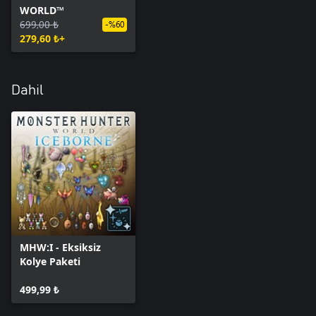
WORLD™
699,00 ₺
-%60
279,60 ₺+
Dahil
MHW:I - Eksiksiz
Kolye Paketi
499,99 ₺