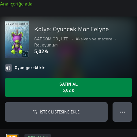
Ana içeriğe atla
Kolye: Oyuncak Mor Felyne
CAPCOM CO., LTD.
•
Aksiyon ve macera
•
Rol oyunları
5,02 ₺
Oyun gerektirir
SATIN AL
5,02 ₺
İSTEK LISTESINE EKLE
● ● ●