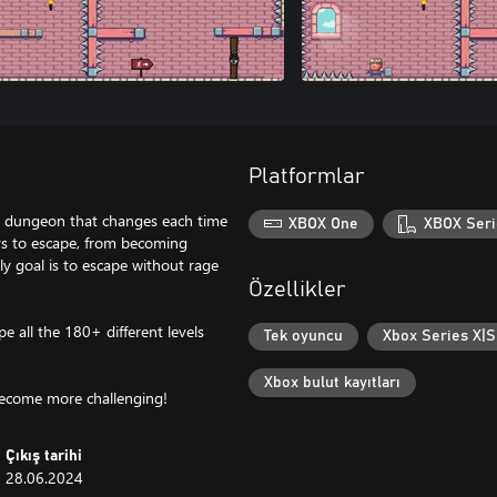
Platformlar
A dungeon that changes each time
XBOX One
XBOX Seri
ays to escape, from becoming
ly goal is to escape without rage
Özellikler
e all the 180+ different levels
Tek oyuncu
Xbox Series X|S 
Xbox bulut kayıtları
 become more challenging!
Çıkış tarihi
28.06.2024