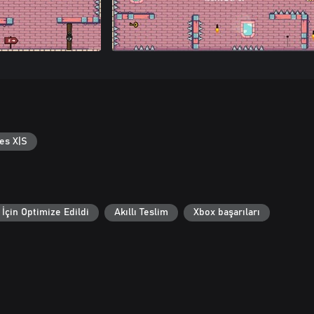
es X|S
İçin Optimize Edildi
Akıllı Teslim
Xbox başarıları