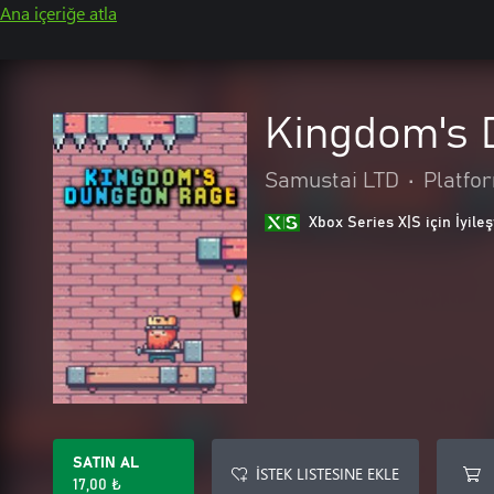
Ana içeriğe atla
Kingdom's 
Samustai LTD
•
Platfo
Xbox Series X|S için İyileş
SATIN AL
İSTEK LISTESINE EKLE
17,00 ₺