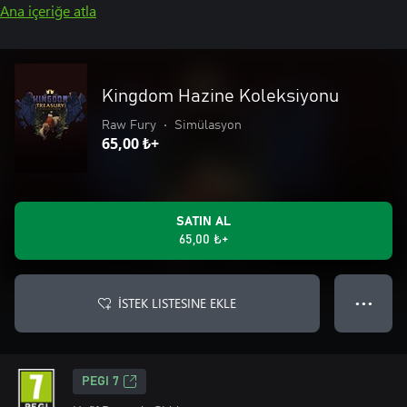
Ana içeriğe atla
Kingdom Hazine Koleksiyonu
Raw Fury
•
Simülasyon
65,00 ₺+
SATIN AL
65,00 ₺+
İSTEK LISTESINE EKLE
● ● ●
PEGI 7