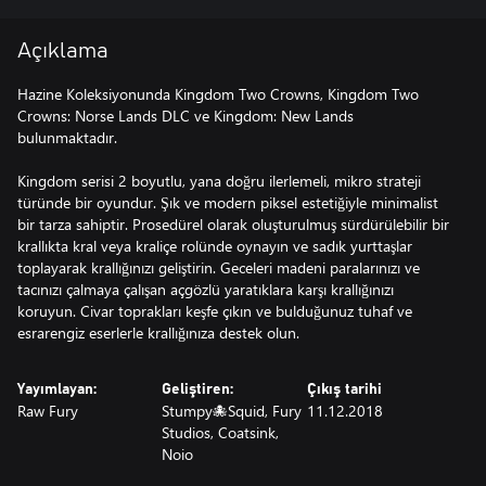
Açıklama
Hazine Koleksiyonunda Kingdom Two Crowns, Kingdom Two
Crowns: Norse Lands DLC ve Kingdom: New Lands
bulunmaktadır.
Kingdom serisi 2 boyutlu, yana doğru ilerlemeli, mikro strateji
türünde bir oyundur. Şık ve modern piksel estetiğiyle minimalist
bir tarza sahiptir. Prosedürel olarak oluşturulmuş sürdürülebilir bir
krallıkta kral veya kraliçe rolünde oynayın ve sadık yurttaşlar
toplayarak krallığınızı geliştirin. Geceleri madeni paralarınızı ve
tacınızı çalmaya çalışan açgözlü yaratıklara karşı krallığınızı
koruyun. Civar toprakları keşfe çıkın ve bulduğunuz tuhaf ve
esrarengiz eserlerle krallığınıza destek olun.
Yayımlayan:
Geliştiren:
Çıkış tarihi
Raw Fury
Stumpy🐙Squid, Fury
11.12.2018
Studios, Coatsink,
Noio