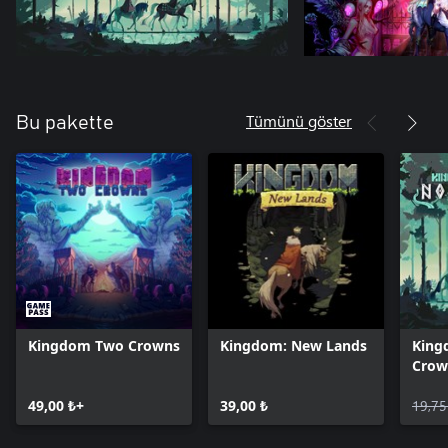
Tümünü göster
Bu pakette
Kingdom Two Crowns
Kingdom: New Lands
King
Crow
49,00 ₺+
39,00 ₺
19,75