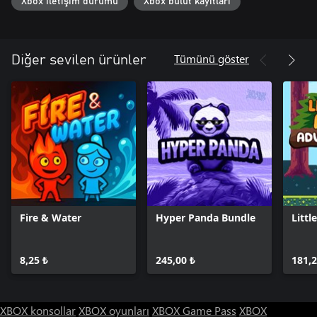
Xbox iletişim durumu
Xbox bulut kayıtları
Tümünü göster
Diğer sevilen ürünler
Fire & Water
Hyper Panda Bundle
Littl
8,25 ₺
245,00 ₺
181,2
XBOX konsollar
XBOX oyunları
XBOX Game Pass
XBOX