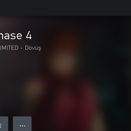
hase 4
IMITED
•
Dövüş
● ● ●