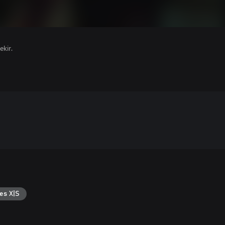
ekir.
es X|S