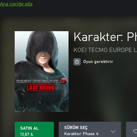
Ana içeriğe atla
Karakter: P
KOEI TECMO EUROPE L
Oyun gerektirir
SÜRÜM SEÇ
SATIN AL
Karakter: Phase 4
13,87 ₺