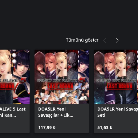
Tümünü göster
LIVE 5 Last
DOA5LR Yeni
DOA5LR Yeni Savaş
ni Kan
Savaşçılar + İlk
Seti
Seti
Takdim Kostüm Seti
117,99 ₺
51,63 ₺