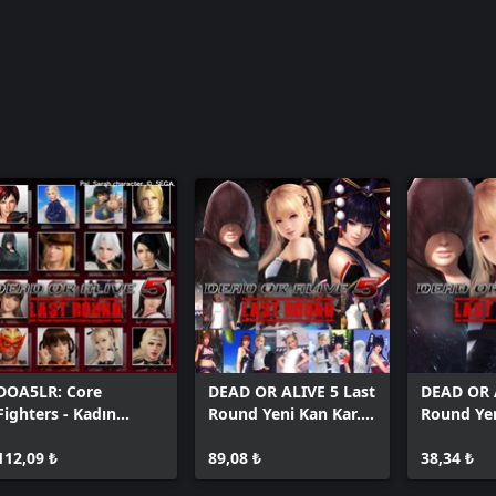
DOA5LR: Core
DEAD OR ALIVE 5 Last
DEAD OR A
Fighters - Kadın
Round Yeni Kan Kar. +
Round Ye
Savaşçı Seti
Kostümler
Karakter 
112,09 ₺
89,08 ₺
38,34 ₺