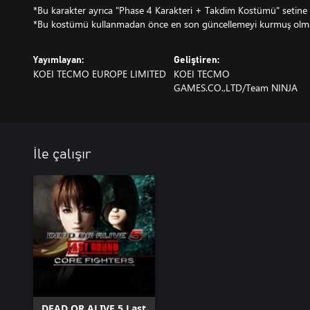
*Bu karakter ayrıca "Phase 4 Karakteri + Takdim Kostümü" setine d
*Bu kostümü kullanmadan önce en son güncellemeyi kurmuş olma
Yayımlayan:
Geliştiren:
KOEI TECMO EUROPE LIMITED
KOEI TECMO
GAMES.CO.,LTD/Team NINJA
İle çalışır
DEAD OR ALIVE 5 Last