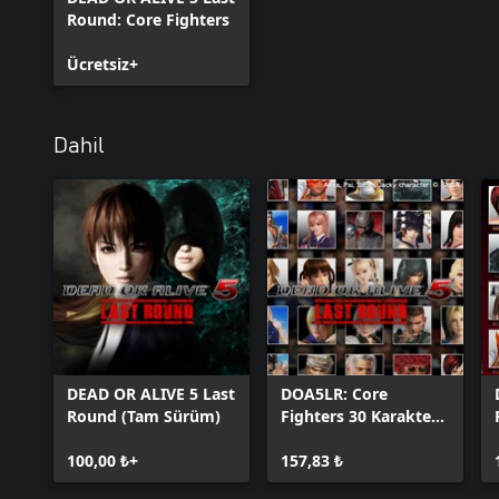
Round: Core Fighters
Ücretsiz+
Dahil
DEAD OR ALIVE 5 Last
DOA5LR: Core
Round (Tam Sürüm)
Fighters 30 Karakter
Seti
100,00 ₺+
157,83 ₺