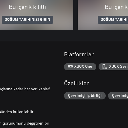
Bu içerik kilitli
Bu içerik 
DOĞUM TARIHINIZI GIRIN
DOĞUM TARIHIN
Platformlar
XBOX One
XBOX Seri
Özellikler
çlarına kadar her yeri kaplar!
Çevrimiçi iş birliği
Çevrimiç
nden kullanılabilir.
eden görünümünü değiştiren bir