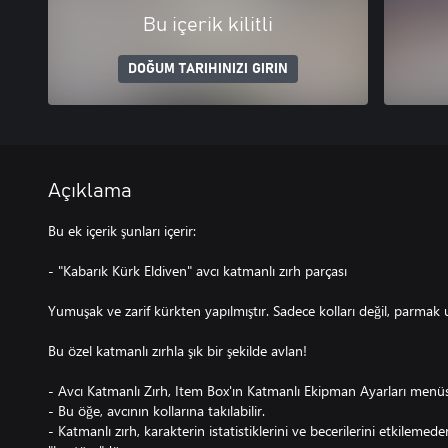
Bu içerik kilitli
DOĞUM TARIHINIZI GIRIN
Açıklama
Bu ek içerik şunları içerir:
- "Kabarık Kürk Eldiven" avcı katmanlı zırh parçası
Yumuşak ve zarif kürkten yapılmıştır. Sadece kolları değil, parmak u
Bu özel katmanlı zırhla şık bir şekilde avlan!
- Avcı Katmanlı Zırh, Item Box'ın Katmanlı Ekipman Ayarları menüsü
- Bu öğe, avcının kollarına takılabilir.
- Katmanlı zırh, karakterin istatistiklerini ve becerilerini etkilem