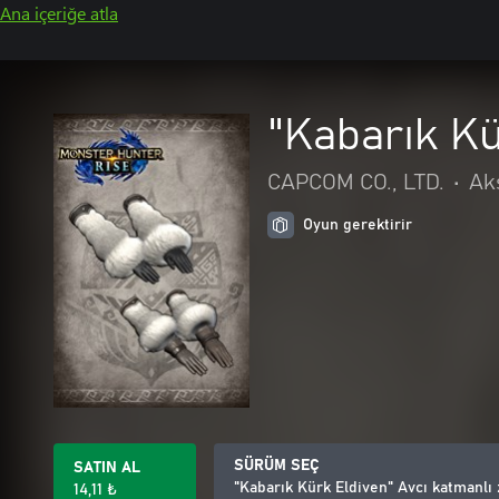
Ana içeriğe atla
"Kabarık Kü
CAPCOM CO., LTD.
•
Ak
Oyun gerektirir
SÜRÜM SEÇ
SATIN AL
"Kabarık Kürk Eldiven" Avcı katmanlı 
14,11 ₺