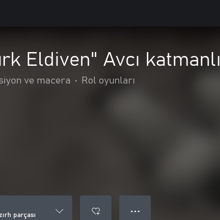
rk Eldiven" Avcı katmanlı
siyon ve macera
•
Rol oyunları
● ● ●
zırh parçası