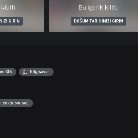
kilitli
Bu içerik kilitli
IZI GIRIN
DOĞUM TARIHINIZI GIRIN
es X|S
Bilgisayar
i çoklu oyuncu