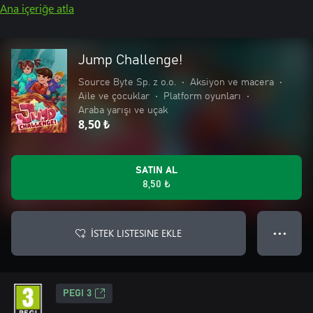
Ana içeriğe atla
Jump Challenge!
Source Byte Sp. z o.o.
•
Aksiyon ve macera
•
Aile ve çocuklar
•
Platform oyunları
•
Araba yarışı ve uçak
8,50 ₺
SATIN AL
8,50 ₺
İSTEK LISTESINE EKLE
● ● ●
PEGI 3