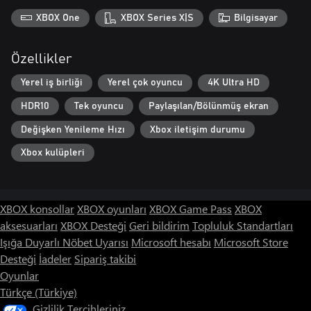
XBOX One
XBOX Series X|S
Bilgisayar
Özellikler
Yerel iş birliği
Yerel çok oyuncu
4K Ultra HD
HDR10
Tek oyuncu
Paylaşılan/Bölünmüş ekran
Değişken Yenileme Hızı
Xbox iletişim durumu
Xbox kulüpleri
XBOX konsollar
XBOX oyunları
XBOX Game Pass
XBOX
aksesuarları
XBOX Desteği
Geri bildirim
Topluluk Standartları
Işığa Duyarlı Nöbet Uyarısı
Microsoft hesabı
Microsoft Store
Desteği
İadeler
Sipariş takibi
Oyunlar
Türkçe (Türkiye)
Gizlilik Tercihleriniz