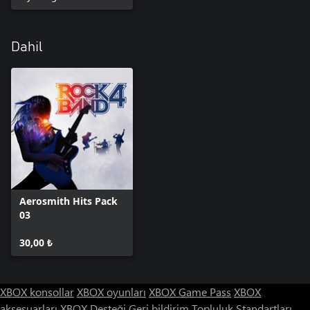
Dahil
Aerosmith Hits Pack
03
30,00 ₺
XBOX konsollar
XBOX oyunları
XBOX Game Pass
XBOX
aksesuarları
XBOX Desteği
Geri bildirim
Topluluk Standartları