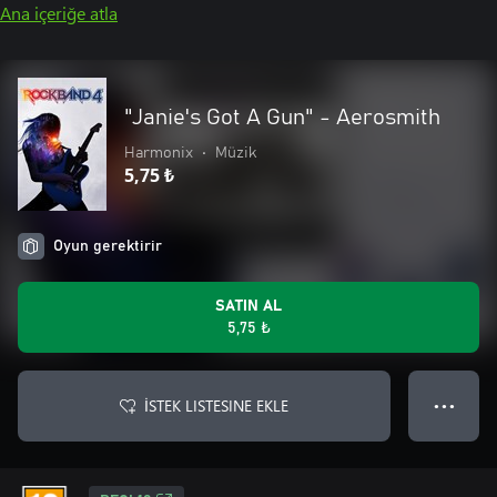
Ana içeriğe atla
"Janie's Got A Gun" - Aerosmith
Harmonix
•
Müzik
5,75 ₺
Oyun gerektirir
SATIN AL
5,75 ₺
İSTEK LISTESINE EKLE
● ● ●