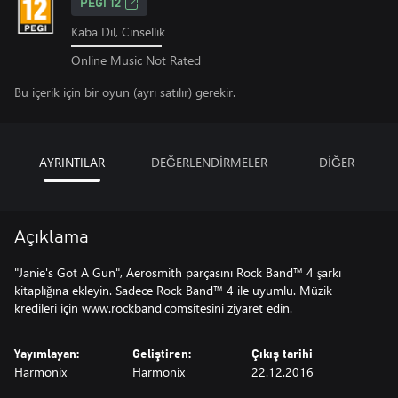
PEGI 12
Kaba Dil, Cinsellik
Online Music Not Rated
Bu içerik için bir oyun (ayrı satılır) gerekir.
AYRINTILAR
DEĞERLENDİRMELER
DİĞER
Açıklama
"Janie's Got A Gun", Aerosmith parçasını Rock Band™ 4 şarkı
kitaplığına ekleyin. Sadece Rock Band™ 4 ile uyumlu. Müzik
kredileri için www.rockband.comsitesini ziyaret edin.
Yayımlayan:
Geliştiren:
Çıkış tarihi
Harmonix
Harmonix
22.12.2016