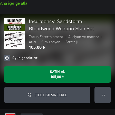
Ana içeriğe atla
Insurgency: Sandstorm -
Bloodwood Weapon Skin Set
Focus Entertainment
•
Aksiyon ve macera
•
Atıcı
•
Simülasyon
•
Strateji
105,00 ₺
Oyun gerektirir
SATIN AL
105,00 ₺
İSTEK LISTESINE EKLE
● ● ●