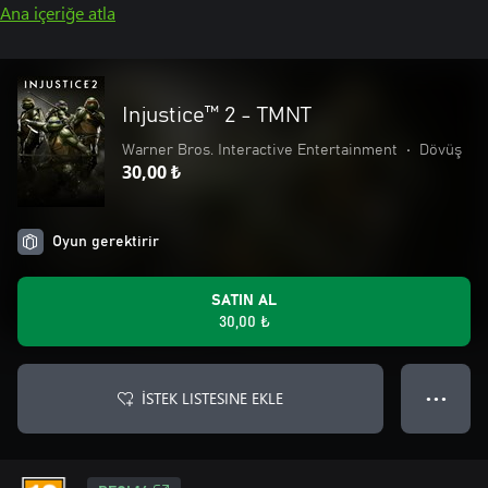
Ana içeriğe atla
Injustice™ 2 - TMNT
Warner Bros. Interactive Entertainment
•
Dövüş
30,00 ₺
Oyun gerektirir
SATIN AL
30,00 ₺
İSTEK LISTESINE EKLE
● ● ●