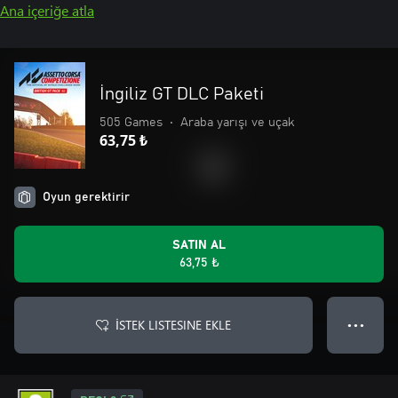
Ana içeriğe atla
İngiliz GT DLC Paketi
505 Games
•
Araba yarışı ve uçak
63,75 ₺
Oyun gerektirir
SATIN AL
63,75 ₺
İSTEK LISTESINE EKLE
● ● ●