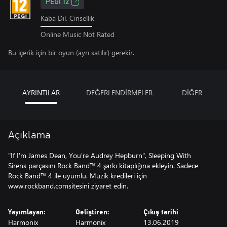
PEGI 12
Kaba Dil, Cinsellik
Online Music Not Rated
Bu içerik için bir oyun (ayrı satılır) gerekir.
AYRINTILAR
DEĞERLENDİRMELER
DİĞER
Açıklama
"If I'm James Dean, You're Audrey Hepburn", Sleeping With
Sirens parçasını Rock Band™ 4 şarkı kitaplığına ekleyin. Sadece
Rock Band™ 4 ile uyumlu. Müzik kredileri için
www.rockband.comsitesini ziyaret edin.
Yayımlayan:
Geliştiren:
Çıkış tarihi
Harmonix
Harmonix
13.06.2019