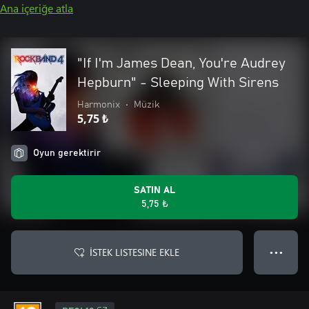
Ana içeriğe atla
"If I'm James Dean, You're Audrey
Hepburn" - Sleeping With Sirens
Harmonix
•
Müzik
5,75 ₺
Oyun gerektirir
SATIN AL
5,75 ₺
İSTEK LISTESINE EKLE
● ● ●