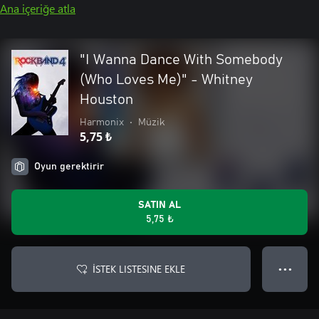
Ana içeriğe atla
"I Wanna Dance With Somebody
(Who Loves Me)" - Whitney
Houston
Harmonix
•
Müzik
5,75 ₺
Oyun gerektirir
SATIN AL
5,75 ₺
İSTEK LISTESINE EKLE
● ● ●