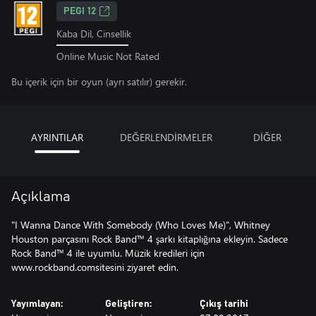
PEGI 12
Kaba Dil, Cinsellik
Online Music Not Rated
Bu içerik için bir oyun (ayrı satılır) gerekir.
AYRINTILAR
DEĞERLENDİRMELER
DİĞER
Açıklama
"I Wanna Dance With Somebody (Who Loves Me)", Whitney
Houston parçasını Rock Band™ 4 şarkı kitaplığına ekleyin. Sadece
Rock Band™ 4 ile uyumlu. Müzik kredileri için
www.rockband.comsitesini ziyaret edin.
Yayımlayan:
Geliştiren:
Çıkış tarihi