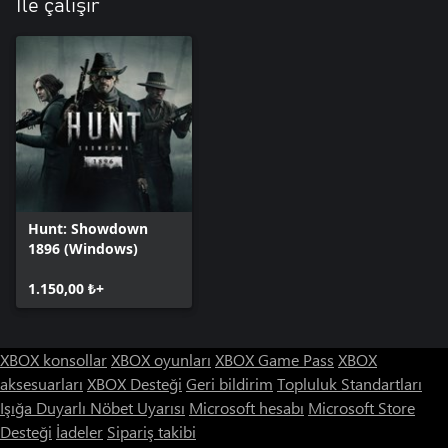
İle çalışır
Hunt: Showdown
1896 (Windows)
1.150,00 ₺+
XBOX konsollar
XBOX oyunları
XBOX Game Pass
XBOX
aksesuarları
XBOX Desteği
Geri bildirim
Topluluk Standartları
Işığa Duyarlı Nöbet Uyarısı
Microsoft hesabı
Microsoft Store
Desteği
İadeler
Sipariş takibi