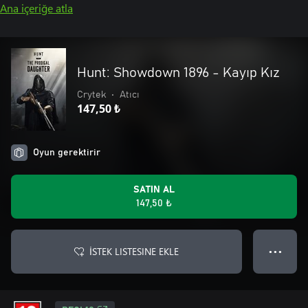
Ana içeriğe atla
Hunt: Showdown 1896 - Kayıp Kız
Crytek
•
Atıcı
147,50 ₺
Oyun gerektirir
SATIN AL
147,50 ₺
İSTEK LISTESINE EKLE
● ● ●