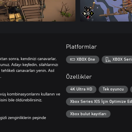
Platformlar
tan sonra, kendinizi canavarlar,
XBOX One
XBOX Seri
nuz. Adayı keşfedin, silahlarınızı
 tehlikeli canavarları yenin. Asıl
.
Özellikler
4K Ultra HD
Tek oyuncu
dövüş kombinasyonlarını kullanın ve
ini bile öldürebilirsiniz.
Xbox Series X|S İçin Optimize Ed
Xbox bulut kayıtları
izli zenginliklerin peşinde