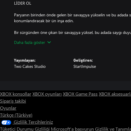
LİDER OL
Paryanın birinden önde gelen bir savaşçıya yükselin ve bu adada say
konumlandıracak bir ün inşa edin.
Bir sürgünden öne çıkan bir savaşçıya yüksel, bu adada saygı duyul
bir itibar inşa et.
Daha fazla göster
ADAYI KEŞFEDİN
Adayı keşfetme macerasına atılın. Gizemlerine dalın, gizli noktaları
Yayımlayan:
Geliştiren:
sırlarını açığa çıkarın.
Two Cakes Studio
StartImpulse
XBOX konsollar
XBOX oyunları
XBOX Game Pass
XBOX aksesuarl
Sipariş takibi
Oyunlar
Türkçe (Türkiye)
Gizlilik Tercihleriniz
Tüketici Durumu Gizliliği
Microsoft'a başvurun
Gizlilik ve Tanıml