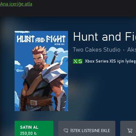
Ana içeriğe atla
Hunt and Fi
Two Cakes Studio
•
Ak
Xbox Series X|S için İyileş
SATIN AL
İSTEK LISTESINE EKLE
250,00 ₺