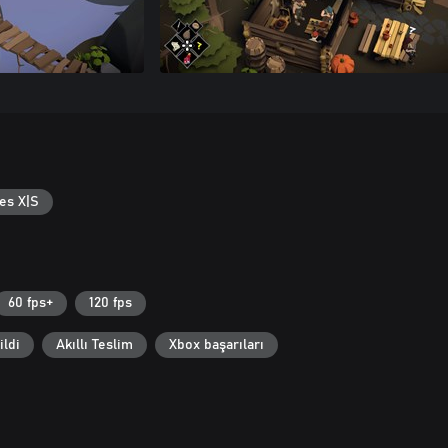
es X|S
60 fps+
120 fps
ildi
Akıllı Teslim
Xbox başarıları