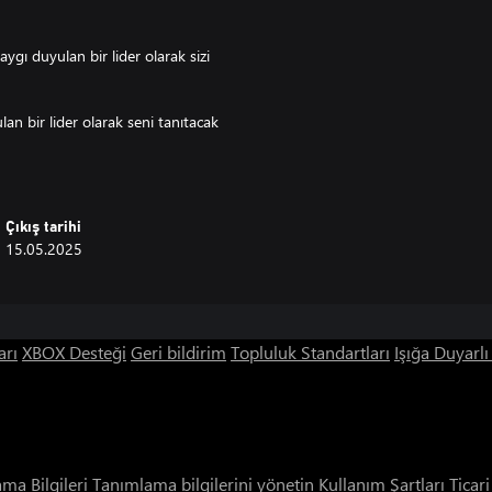
gı duyulan bir lider olarak sizi
an bir lider olarak seni tanıtacak
nı ortaya çıkarın ve iyi korunmuş
Çıkış tarihi
15.05.2025
arı
XBOX Desteği
Geri bildirim
Topluluk Standartları
Işığa Duyarl
ama Bilgileri
Tanımlama bilgilerini yönetin
Kullanım Şartları
Ticar