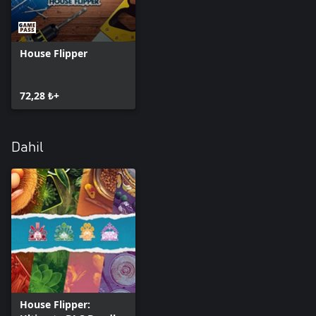
Out DLC ile gelen bu yeni araç her şeyi istediğiniz simetriklikte
tutmanızı sağlıyor. Mükemmeliyetçi olmak hiç bu kadar kolay
olmamıştı!
House Flipper
Kendi tarzınızı tasarlayın
İkonik bir restoran tabelası ile işletmenizin bir müesseseye
dönüşmesini sağlayın. Dine Out DLC restoran logonuzu şekil,
72,28 ₺+
font, renk ve desen bolluğuyla özelleştirmenize olanak tanıyan bir
araçla birlikte geliyor.Karıştırın, deneme yapın ya da basit tutun:
Başarının tarifi tek değildir.
Dahil
House Flipper: