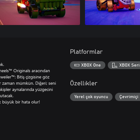
Platformlar
ok.
XBOX One
XBOX Seri
 Wheels™ Originals aracından
weiler™: Bitiş çizgisine göz
her zaman mümkün. Diğeri; seni
Özellikler
akipler aynalarında yüzgecini
yutacak.
Yerel çok oyuncu
Çevrimiçi
 büyük bir hata olur!