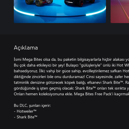
Açıklama
İsmi Mega Bites olsa da, bu paketin bilgisayarlarla hiçbir alakası y
Bu çok daha etkileyici bir şey! Bulaşıcı "gülüşleriyle" ünlü iki Hot
bahsediyoruz. İlki; vahşi bir güce sahip, evcilleştirilemez safkan Hot
diktiğinde zincirleri bile onu durduramaz! Cinsi sayesinde, zafer 
tatminlik denizine götürecek köpek balığı, efsanevi Shark Bite™. R
gördüğünde iş işten geçmiş olacak: Shark Bite™ onları tek ısırıkta 
Onları hemen koleksiyonuna ekle. Mega Bites Free Pack'i kaçırmak
Bu DLC, şunları içerir:
- Hotweiler™
- Shark Bite™