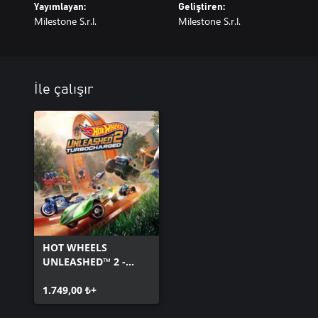
Yayımlayan:
Geliştiren:
Milestone S.r.l.
Milestone S.r.l.
İle çalışır
HOT WHEELS
UNLEASHED™ 2 -
Turbocharged
1.749,00 ₺+