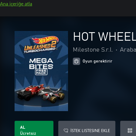
Ana içeriğe atla
HOT WHEEL
Milestone S.r.l.
•
Araba
Oyun gerektirir
AL
İSTEK LISTESINE EKLE
Ücretsiz