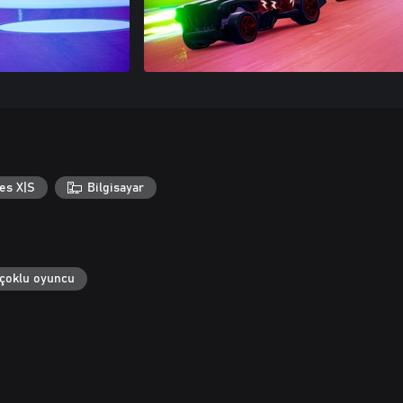
es X|S
Bilgisayar
 çoklu oyuncu