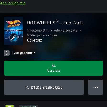
Ana içeriğe atla
HOT WHEELS™ - Fun Pack
Milestone S.r.l.
•
Aile ve çocuklar
•
Araba yarışı ve uçak
Ücretsiz
Oyun gerektirir
AL
Ücretsiz
İSTEK LISTESINE EKLE
● ● ●