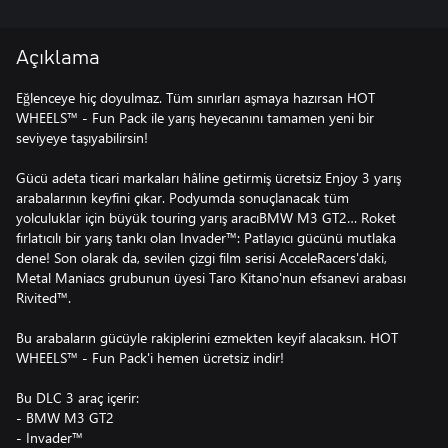
Açıklama
Eğlenceye hiç doyulmaz. Tüm sınırları aşmaya hazırsan HOT
WHEELS™ - Fun Pack ile yarış heyecanını tamamen yeni bir
seviyeye taşıyabilirsin!
Gücü adeta ticari markaları hâline getirmiş ücretsiz Enjoy 3 yarış
arabalarının keyfini çıkar. Podyumda sonuçlanacak tüm
yolculuklar için büyük touring yarış aracıBMW M3 GT2… Roket
fırlatıcılı bir yarış tankı olan Invader™: Patlayıcı gücünü mutlaka
dene! Son olarak da, sevilen çizgi film serisi AcceleRacers'daki,
Metal Maniacs grubunun üyesi Taro Kitano'nun efsanevi arabası
Rivited™.
Bu arabaların gücüyle rakiplerini ezmekten keyif alacaksın. HOT
WHEELS™ - Fun Pack'i hemen ücretsiz indir!
Bu DLC 3 araç içerir:
- BMW M3 GT2
- Invader™