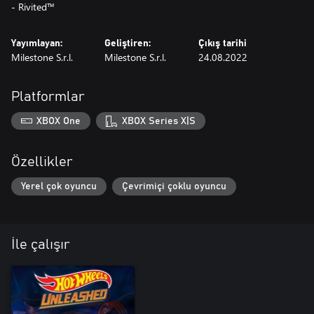
- Rivited™
Yayımlayan:
Geliştiren:
Çıkış tarihi
Milestone S.r.l.
Milestone S.r.l.
24.08.2022
Platformlar
XBOX One
XBOX Series X|S
Özellikler
Yerel çok oyuncu
Çevrimiçi çoklu oyuncu
İle çalışır