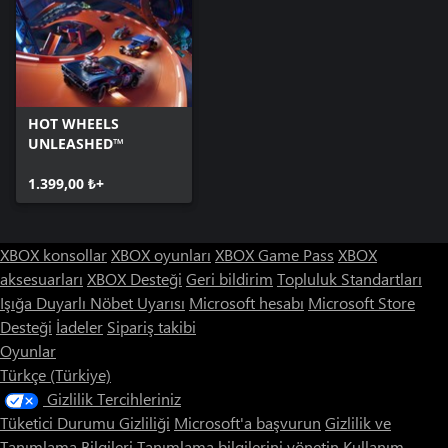
HOT WHEELS
UNLEASHED™
1.399,00 ₺+
XBOX konsollar
XBOX oyunları
XBOX Game Pass
XBOX
aksesuarları
XBOX Desteği
Geri bildirim
Topluluk Standartları
Işığa Duyarlı Nöbet Uyarısı
Microsoft hesabı
Microsoft Store
Desteği
İadeler
Sipariş takibi
Oyunlar
Türkçe (Türkiye)
Gizlilik Tercihleriniz
Tüketici Durumu Gizliliği
Microsoft'a başvurun
Gizlilik ve
Tanımlama Bilgileri
Tanımlama bilgilerini yönetin
Kullanım