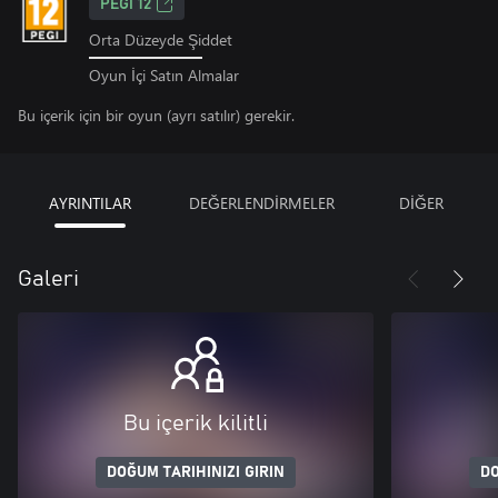
PEGI 12
Orta Düzeyde Şiddet
Oyun İçi Satın Almalar
Bu içerik için bir oyun (ayrı satılır) gerekir.
AYRINTILAR
DEĞERLENDİRMELER
DİĞER
Galeri
Bu içerik kilitli
DOĞUM TARIHINIZI GIRIN
DO