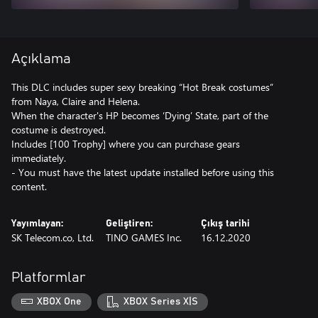
Açıklama
This DLC includes super sexy breaking “Hot Break costumes”
from Naya, Claire and Helena.
When the character's HP becomes ‘Dying’ State, part of the
costume is destroyed.
Includes [100 Trophy] where you can purchase gears
immediately.
- You must have the latest update installed before using this
content.
Yayımlayan:
Geliştiren:
Çıkış tarihi
SK Telecom.co, Ltd.
TINO GAMES Inc.
16.12.2020
Platformlar
XBOX One
XBOX Series X|S