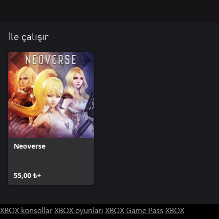
İle çalışır
Neoverse
55,00 ₺+
XBOX konsollar
XBOX oyunları
XBOX Game Pass
XBOX