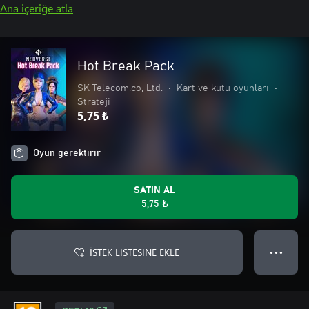
Ana içeriğe atla
Hot Break Pack
SK Telecom.co, Ltd.
•
Kart ve kutu oyunları
•
Strateji
5,75 ₺
Oyun gerektirir
SATIN AL
5,75 ₺
İSTEK LISTESINE EKLE
● ● ●