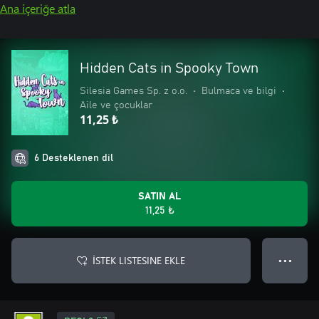
Ana içeriğe atla
Hidden Cats in Spooky Town
Silesia Games Sp. z o.o.
•
Bulmaca ve bilgi
•
Aile ve çocuklar
11,25 ₺
6 Desteklenen dil
SATIN AL
11,25 ₺
İSTEK LISTESINE EKLE
● ● ●