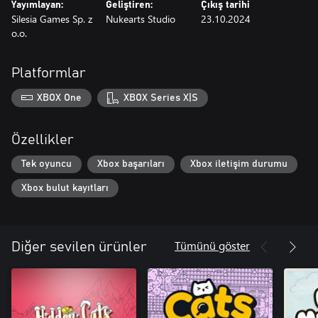
Yayımlayan:
Geliştiren:
Çıkış tarihi
Silesia Games Sp. z
Nukearts Studio
23.10.2024
o.o.
Platformlar
XBOX One
XBOX Series X|S
Özellikler
Tek oyuncu
Xbox başarıları
Xbox iletişim durumu
Xbox bulut kayıtları
Tümünü göster
Diğer sevilen ürünler