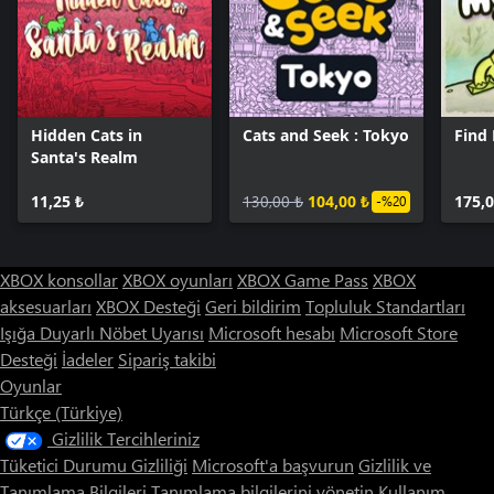
Hidden Cats in
Cats and Seek : Tokyo
Find
Santa's Realm
11,25 ₺
130,00 ₺
104,00 ₺
175,0
-%20
XBOX konsollar
XBOX oyunları
XBOX Game Pass
XBOX
aksesuarları
XBOX Desteği
Geri bildirim
Topluluk Standartları
Işığa Duyarlı Nöbet Uyarısı
Microsoft hesabı
Microsoft Store
Desteği
İadeler
Sipariş takibi
Oyunlar
Türkçe (Türkiye)
Gizlilik Tercihleriniz
Tüketici Durumu Gizliliği
Microsoft'a başvurun
Gizlilik ve
Tanımlama Bilgileri
Tanımlama bilgilerini yönetin
Kullanım