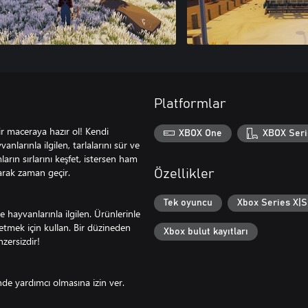
Platformlar
ir maceraya hazır ol! Kendi
XBOX One
XBOX Seri
vanlarınla ilgilen, tarlalarını sür ve
ların sırlarını keşfet, istersen ham
arak zaman geçir.
Özellikler
Tek oyuncu
Xbox Series X|S 
e hayvanlarınla ilgilen. Ürünlerinle
şletmek için kullan. Bir düzineden
Xbox bulut kayıtları
nzersizdir!
inde yardımcı olmasına izin ver.