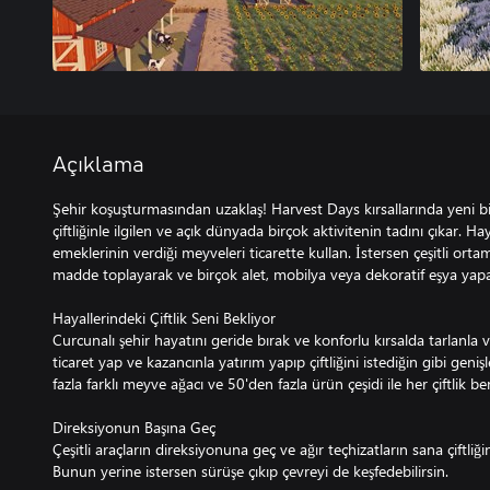
Açıklama
Şehir koşuşturmasından uzaklaş! Harvest Days kırsallarında yeni b
çiftliğinle ilgilen ve açık dünyada birçok aktivitenin tadını çıkar. Hay
emeklerinin verdiği meyveleri ticarette kullan. İstersen çeşitli ortam
madde toplayarak ve birçok alet, mobilya veya dekoratif eşya yap
Hayallerindeki Çiftlik Seni Bekliyor
Curcunalı şehir hayatını geride bırak ve konforlu kırsalda tarlanla v
ticaret yap ve kazancınla yatırım yapıp çiftliğini istediğin gibi geni
fazla farklı meyve ağacı ve 50'den fazla ürün çeşidi ile her çiftlik be
Direksiyonun Başına Geç
Çeşitli araçların direksiyonuna geç ve ağır teçhizatların sana çiftliğ
Bunun yerine istersen sürüşe çıkıp çevreyi de keşfedebilirsin.