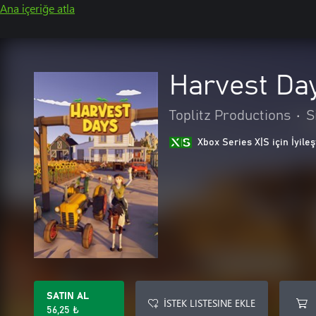
Ana içeriğe atla
Harvest Da
Toplitz Productions
•
S
Xbox Series X|S için İyileş
SATIN AL
İSTEK LISTESINE EKLE
56,25 ₺