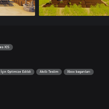
es X|S
İçin Optimize Edildi
Akıllı Teslim
Xbox başarıları