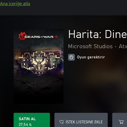
Ana içeriğe atla
Harita: Dine
Microsoft Studios
•
Atı
Oyun gerektirir
SATIN AL
İSTEK LISTESINE EKLE
27,54 ₺