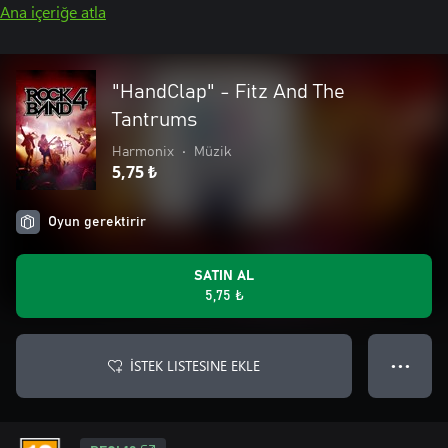
Ana içeriğe atla
"HandClap" - Fitz And The
Tantrums
Harmonix
•
Müzik
5,75 ₺
Oyun gerektirir
SATIN AL
5,75 ₺
İSTEK LISTESINE EKLE
● ● ●