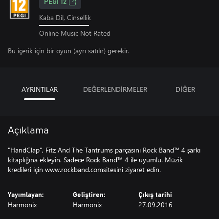
PEGI 12
Kaba Dil, Cinsellik
Online Music Not Rated
Bu içerik için bir oyun (ayrı satılır) gerekir.
AYRINTILAR
DEĞERLENDİRMELER
DİĞER
Açıklama
"HandClap", Fitz And The Tantrums parçasını Rock Band™ 4 şarkı
kitaplığına ekleyin. Sadece Rock Band™ 4 ile uyumlu. Müzik
kredileri için www.rockband.comsitesini ziyaret edin.
Yayımlayan:
Geliştiren:
Çıkış tarihi
Harmonix
Harmonix
27.09.2016