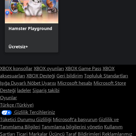
Hamster Playground'un sunduğu her şey - Kamyon Çekme ve
Yeme Yarışmalarından Kaykay Yarışlarına ve Kediden Kaçın'a
kadar her mod, Korkunç Hamster Evi ve Hamster Şehri'nden
Bebek Evi, Kraliyet Sarayları ve Sevimli Evcil Hayvan çiftliklerine
kadar her dünya, Fatih zırhından Antik kıyafetlere kadar her cilt -
Hamster Playground
hepsi bir arada epik bir pakette açılıyor.
Ücretsiz+
XBOX konsollar
XBOX oyunları
XBOX Game Pass
XBOX
aksesuarları
XBOX Desteği
Geri bildirim
Topluluk Standartları
Işığa Duyarlı Nöbet Uyarısı
Microsoft hesabı
Microsoft Store
Desteği
İadeler
Sipariş takibi
Oyunlar
Türkçe (Türkiye)
Gizlilik Tercihleriniz
Tüketici Durumu Gizliliği
Microsoft'a başvurun
Gizlilik ve
Tanımlama Bilgileri
Tanımlama bilgilerini yönetin
Kullanım
Şartları
Ticari Markalar
Üçüncü Taraf Bildirimleri
Reklamlarımız