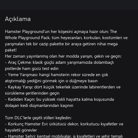
Açıklama
Hamster Playground'un her köşesini açmaya hazır olun; The
Whole Playground Pack, tüm heyecanları, korkuları, kostümleri ve
yarışmaları tek bir cazip pakette bir araya getiren nihai mega
paket!
Her zaman yayınlanmış olan her modda yarışın, çekin ve geçin:
- Araç Çekme: klasik güçlü adam yarışmamızda dolambaçlı
pistlerde ham gücü test edin
- Yeme Yarışması: hangi hamsterin rekor sürede en çok
atıştırmalığı yediğini görmek için o düğmeye basın
- Kaykay Yarışı: dört küçük tekerlek üzerinde labirentlerden ve
sürükleme şeritlerinden geçin
- Kediden Kaçın: bu yüksek riskli hayatta kalma koşusunda
dolaşan kedi düşmanlarından kaçının
Tüm DLC'lerle çeşitli stilleri keşfedin:
- Korkunç Hamster Evi: ürkütücü dekor, korkutucu kıyafetler ve
hayaletli görevler
- Hamster Şehri: kentsel mobilyalar, iş kıyafetleri ve şehir temalı