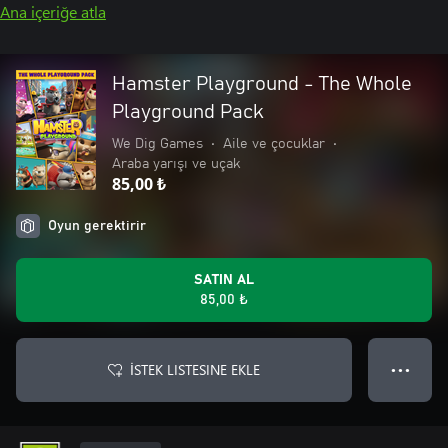
Ana içeriğe atla
Hamster Playground - The Whole
Playground Pack
We Dig Games
•
Aile ve çocuklar
•
Araba yarışı ve uçak
85,00 ₺
Oyun gerektirir
SATIN AL
85,00 ₺
İSTEK LISTESINE EKLE
● ● ●