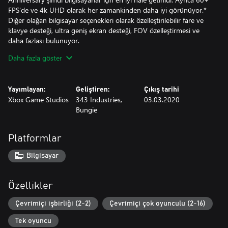
FPS'de ve 4k UHD olarak her zamankinden daha iyi görünüyor.*
Diğer olağan bilgisayar seçenekleri olarak özelleştirilebilir fare ve
klavye desteği, ultra geniş ekran desteği, FOV özelleştirmesi ve
daha fazlası bulunuyor.
• Harekât: Halo efsanesinin ikinci bölümünü tecrübe edin ve 10
Daha fazla göster
unutulmaz görev boyunca Master Chief olarak savaşıp ilerleyin.
• Anniversary Özellikleri: Anniversary sürümdeki yenilenmiş
grafikler ile orijinal Halo: Combat Evolved harekâtındaki grafikler
Yayımlayan:
Geliştiren:
Çıkış tarihi
arasında geçiş yapın.
Xbox Game Studios
343 Industries,
03.03.2020
• Çok Oyunculu: Halo: Combat Evolved Anniversary'deki
Bungie
güncellenmiş bir ilerleme sistemi ve 19'dan fazla unutulmaz harita
sunan simgesel çok oyunculu ile Halo macerasına devam edin.
Platformlar
* Performans ölçümlerini elde etmek amacıyla minimum donanım
özellikleri konusunda yardım için sistem gereksinimlerine bakın
Bilgisayar
Özellikler
Çevrimiçi işbirliği (2-2)
Çevrimiçi çok oyunculu (2-16)
Tek oyuncu