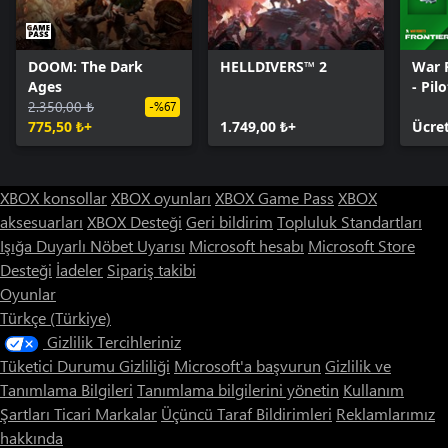
DOOM: The Dark
HELLDIVERS™ 2
War 
Ages
- Pil
2.350,00 ₺
-%67
775,50 ₺+
1.749,00 ₺+
Ücret
XBOX konsollar
XBOX oyunları
XBOX Game Pass
XBOX
aksesuarları
XBOX Desteği
Geri bildirim
Topluluk Standartları
Işığa Duyarlı Nöbet Uyarısı
Microsoft hesabı
Microsoft Store
Desteği
İadeler
Sipariş takibi
Oyunlar
Türkçe (Türkiye)
Gizlilik Tercihleriniz
Tüketici Durumu Gizliliği
Microsoft'a başvurun
Gizlilik ve
Tanımlama Bilgileri
Tanımlama bilgilerini yönetin
Kullanım
Şartları
Ticari Markalar
Üçüncü Taraf Bildirimleri
Reklamlarımız
hakkında