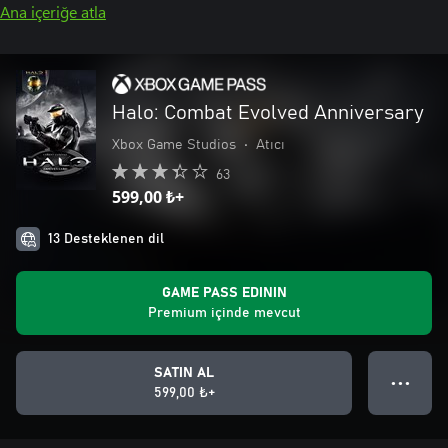
Ana içeriğe atla
Halo: Combat Evolved Anniversary
Xbox Game Studios
•
Atıcı
63
599,00 ₺+
13 Desteklenen dil
GAME PASS EDININ
Premium içinde mevcut
SATIN AL
● ● ●
599,00 ₺+