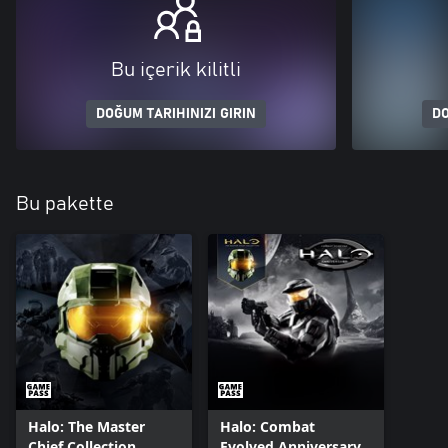
Bu içerik kilitli
DOĞUM TARIHINIZI GIRIN
DO
Bu pakette
Halo: The Master
Halo: Combat
Chief Collection
Evolved Anniversary