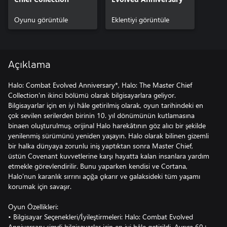
Oyunu görüntüle
Eklentiyi görüntüle
Açıklama
Halo: Combat Evolved Anniversary*, Halo: The Master Chief
Collection'ın ikinci bölümü olarak bilgisayarlara geliyor.
Bilgisayarlar için en iyi hâle getirilmiş olarak, oyun tarihindeki en
çok sevilen serilerden birinin 10. yıl dönümünün kutlamasına
binaen oluşturulmuş, orijinal Halo harekâtının göz alıcı bir şekilde
yenilenmiş sürümünü yeniden yaşayın. Halo olarak bilinen gizemli
bir halka dünyaya zorunlu iniş yaptıktan sonra Master Chief,
üstün Covenant kuvvetlerine karşı hayatta kalan insanlara yardım
etmekle görevlendirilir. Bunu yaparken kendisi ve Cortana,
Halo'nun karanlık sırrını açığa çıkarır ve galaksideki tüm yaşamı
korumak için savaşır.
Oyun Özellikleri:
• Bilgisayar Seçenekleri/İyileştirmeleri: Halo: Combat Evolved
Anniversary şimdi bilgisayarlar için en iyi hâle getirildi. Ayrıca 60+