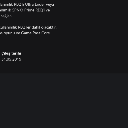
anımlık REQ'li Ultra Ender veya
ullanımlık SPNKr Prime REQ'i ve
 sağlar.
kullanımlık REQ'ler dahil olacaktır.
dians oyunu ve Game Pass Core
Çıkış tarihi
31.05.2019