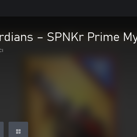
ardians – SPNKr Prime My
cı