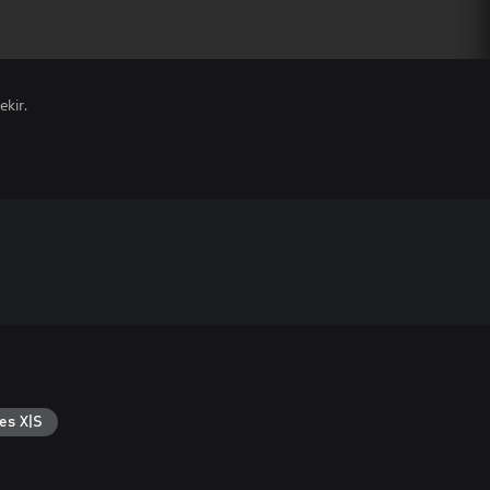
ekir.
es X|S