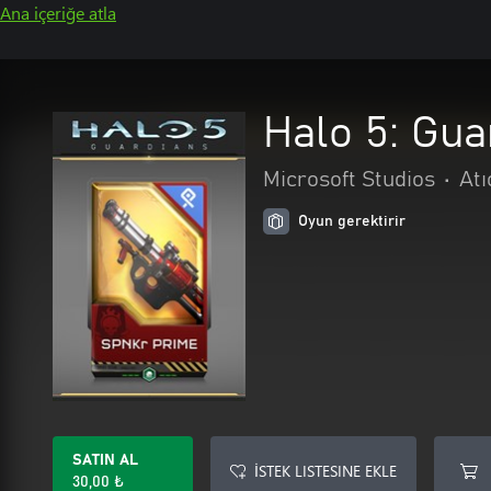
Ana içeriğe atla
Halo 5: Gu
Microsoft Studios
•
Atı
Oyun gerektirir
SATIN AL
İSTEK LISTESINE EKLE
30,00 ₺