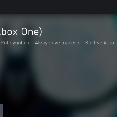
Xbox One)
Rol oyunları
•
Aksiyon ve macera
•
Kart ve kutu 