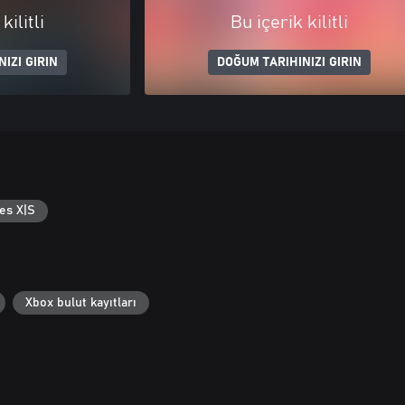
kilitli
Bu içerik kilitli
IZI GIRIN
DOĞUM TARIHINIZI GIRIN
es X|S
Xbox bulut kayıtları