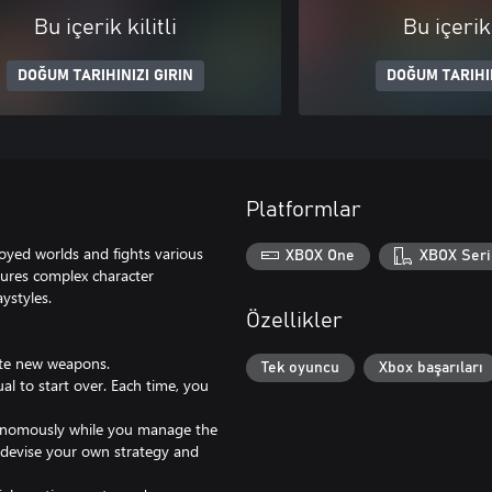
Bu içerik kilitli
Bu içerik 
DOĞUM TARIHINIZI GIRIN
DOĞUM TARIHIN
Platformlar
royed worlds and fights various
XBOX One
XBOX Seri
tures complex character
ystyles.
Özellikler
ate new weapons.
Tek oyuncu
Xbox başarıları
al to start over. Each time, you
autonomously while you manage the
, devise your own strategy and