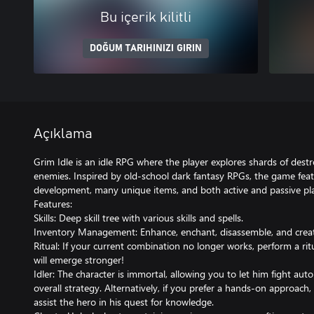
Bu içerik kilitli
DOĞUM TARIHINIZI GIRIN
Açıklama
Grim Idle is an idle RPG where the player explores shards of dest
enemies. Inspired by old-school dark fantasy RPGs, the game fea
development, many unique items, and both active and passive pla
Features:
Skills: Deep skill tree with various skills and spells.
Inventory Management: Enhance, enchant, disassemble, and cre
Ritual: If your current combination no longer works, perform a ritu
will emerge stronger!
Idler: The character is immortal, allowing you to let him fight 
overall strategy. Alternatively, if you prefer a hands-on approach
assist the hero in his quest for knowledge.