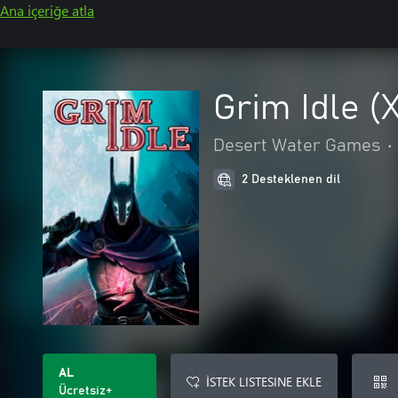
Ana içeriğe atla
Grim Idle (
Desert Water Games
•
2 Desteklenen dil
AL
İSTEK LISTESINE EKLE
Ücretsiz+