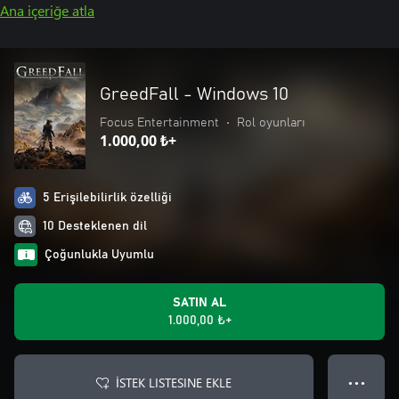
Ana içeriğe atla
GreedFall - Windows 10
Focus Entertainment
•
Rol oyunları
1.000,00 ₺+
5 Erişilebilirlik özelliği
10 Desteklenen dil
Çoğunlukla Uyumlu
SATIN AL
1.000,00 ₺+
İSTEK LISTESINE EKLE
● ● ●