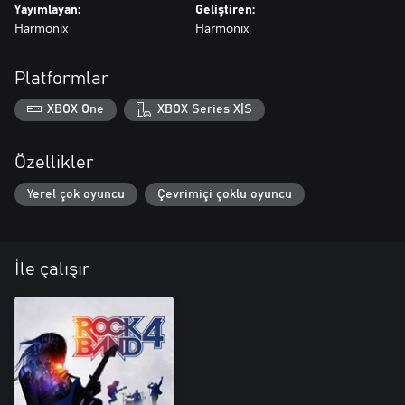
Yayımlayan:
Geliştiren:
Harmonix
Harmonix
Platformlar
XBOX One
XBOX Series X|S
Özellikler
Yerel çok oyuncu
Çevrimiçi çoklu oyuncu
İle çalışır