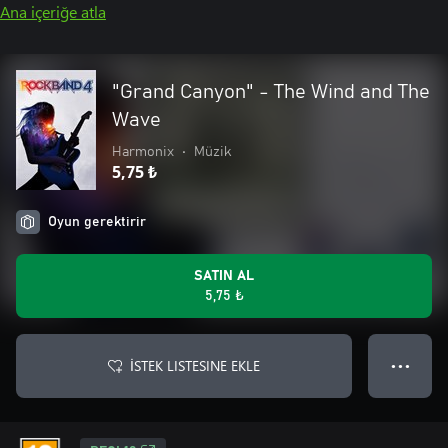
Ana içeriğe atla
"Grand Canyon" - The Wind and The
Wave
Harmonix
•
Müzik
5,75 ₺
Oyun gerektirir
SATIN AL
5,75 ₺
İSTEK LISTESINE EKLE
● ● ●