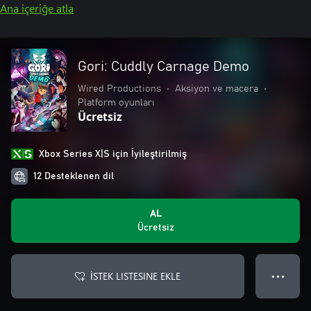
Ana içeriğe atla
Gori: Cuddly Carnage Demo
Wired Productions
•
Aksiyon ve macera
•
Platform oyunları
Ücretsiz
Xbox Series X|S için İyileştirilmiş
12 Desteklenen dil
AL
Ücretsiz
İSTEK LISTESINE EKLE
● ● ●