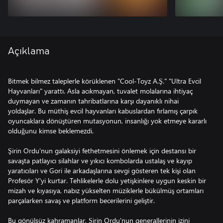
Açıklama
Bitmek bilmez taleplerle körüklenen "Cool-Toyz A.Ş." "Ultra Evcil
Hayvanları" yarattı. Asla acıkmayan, tuvalet molalarına ihtiyaç
duymayan ve zamanın tahribatlarına karşı dayanıklı nihai
yoldaşlar. Bu müthiş evcil hayvanları kabuslardan fırlamış çarpık
oyuncaklara dönüştüren mutasyonun, insanlığı yok etmeye kararlı
olduğunu kimse beklemezdi.
Şirin Ordu'nun galaksiyi fethetmesini önlemek için destansı bir
savaşta patlayıcı silahlar ve yıkıcı kombolarda ustalaş ve kayıp
yaratıcıları ve Gori ile arkadaşlarına sevgi gösteren tek kişi olan
Profesör Y'yi kurtar. Tehlikelerle dolu yetişkinlere uygun keskin bir
mizah ve kıyasıya, nabız yükselten müziklerle bükülmüş ortamları
parçalarken savaş ve platform becerilerini geliştir.
Bu gönülsüz kahramanlar, Şirin Ordu'nun generallerinin izini