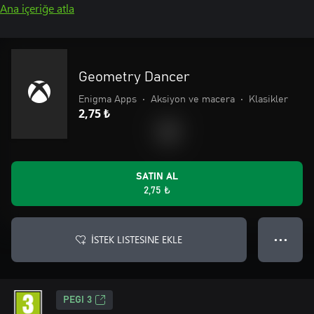
Ana içeriğe atla
Geometry Dancer
Enigma Apps
•
Aksiyon ve macera
•
Klasikler
2,75 ₺
SATIN AL
2,75 ₺
İSTEK LISTESINE EKLE
● ● ●
PEGI 3