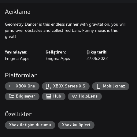
Açıklama
Geometry Dancer is this endless runner with gravitation, you will
jumo over obstacles and collect red balls. Funny music is this
great!
Yayımlayan:
Geliştiren:
Çıkış tarihi
Enigma Apps
Enigma Apps
27.06.2022
Platformlar
XBOX One
XBOX Series X|S
Mobil cihaz
Bilgisayar
Hub
HoloLens
Özellikler
Xbox iletişim durumu
Xbox kulüpleri