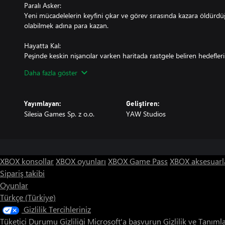
Paralı Asker:
Yeni mücadelelerin keyfini çıkar ve görev sırasında kazara öldürdüğ
olabilmek adına para kazan.
Hayatta Kal:
Peşinde keskin nişancılar varken haritada rastgele beliren hedefleri
Daha fazla göster
Bul:
10 göreve dağılmış çeşitli nesneleri bul ve süre bitmeden onları vu
Yayımlayan:
Geliştiren:
Silesia Games Sp. z o.o.
YAW Studios
XBOX konsollar
XBOX oyunları
XBOX Game Pass
XBOX aksesuarl
Sipariş takibi
Oyunlar
Türkçe (Türkiye)
Gizlilik Tercihleriniz
Tüketici Durumu Gizliliği
Microsoft'a başvurun
Gizlilik ve Tanıml