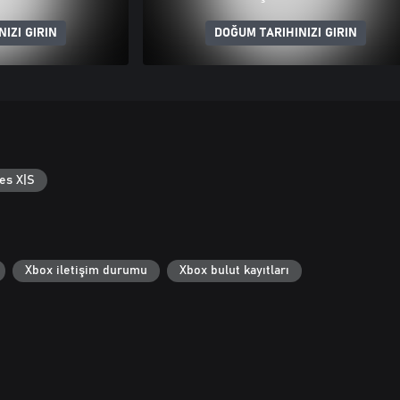
IZI GIRIN
DOĞUM TARIHINIZI GIRIN
es X|S
Xbox iletişim durumu
Xbox bulut kayıtları