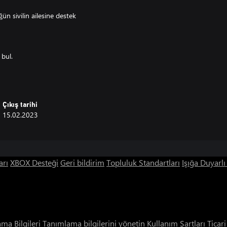
ün sivilin ailesine destek
 bul.
r.
Çıkış tarihi
15.02.2023
arı
XBOX Desteği
Geri bildirim
Topluluk Standartları
Işığa Duyarl
ama Bilgileri
Tanımlama bilgilerini yönetin
Kullanım Şartları
Ticar