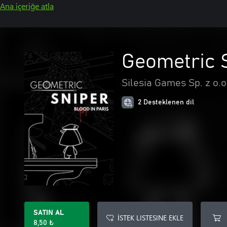
Ana içeriğe atla
Geometric S
Silesia Games Sp. z o.o
2 Desteklenen dil
SATIN AL
İSTEK LISTESINE EKLE
8,50 ₺