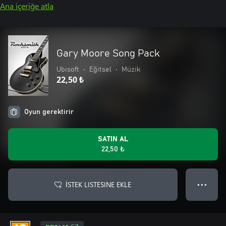
Ana içeriğe atla
Gary Moore Song Pack
Ubisoft
•
Eğitsel
•
Müzik
22,50 ₺
Oyun gerektirir
SATIN AL
22,50 ₺
İSTEK LISTESINE EKLE
● ● ●