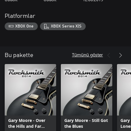
Platformlar
XBOX One
XBOX Series X|S
Tümünü göster
Bu pakette
Gary Moore - Over
Gary Moore - Still Got
Gary
the Hills and Far
the Blues
Lone