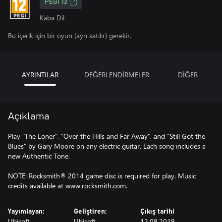
PEGI 12
Kaba Dil
Bu içerik için bir oyun (ayrı satılır) gerekir.
AYRINTILAR
DEĞERLENDİRMELER
DİĞER
Açıklama
Play "The Loner", "Over the Hills and Far Away", and "Still Got the
Blues" by Gary Moore on any electric guitar. Each song includes a
new Authentic Tone.
NOTE: Rocksmith® 2014 game disc is required for play. Music
credits available at www.rocksmith.com.
Yayımlayan:
Geliştiren:
Çıkış tarihi
Ubisoft
Ubisoft
12.08.2019