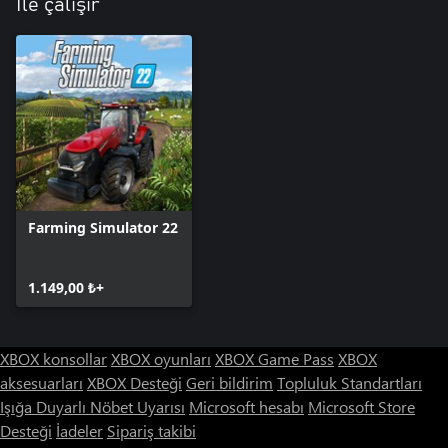
elde edilebilir ancak bunların da temizlenmesi gerekir. Bu işlem,
İle çalışır
uzaktan kumandalı bir robot sayesinde kolayca gerçekleştirilebilir.
Farming Simulator 22
1.149,00 ₺+
XBOX konsollar
XBOX oyunları
XBOX Game Pass
XBOX
aksesuarları
XBOX Desteği
Geri bildirim
Topluluk Standartları
Işığa Duyarlı Nöbet Uyarısı
Microsoft hesabı
Microsoft Store
Desteği
İadeler
Sipariş takibi