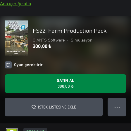
Ana içeriğe atla
FS22: Farm Production Pack
GIANTS Software
•
Simülasyon
300,00 ₺
Oyun gerektirir
SATIN AL
300,00 ₺
İSTEK LISTESINE EKLE
● ● ●