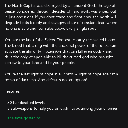
The North Capital was destroyed by an ancient God. The age of
peace, conquered through decades of hard work, was wiped out
in just one night. If you dont stand and fight now, the north will
degrade to its bloody and savagery state of constant fear, where
no one is safe and fear rules above every single soul.
You are the last of the Elders. The last to carry the sacred blood.
The blood that, along with the ancestral power of the runes, can
activate the almighty Frozen Axe that can kill even gods - and
thus the only weapon able to kill the cursed god who brought
sorrow to your land and to your people.
You're the last light of hope in all north. A light of hope against a
ocean of darkness. And defeat is not an option!
Features:
- 30 handcrafted levels
- 5 subweapons to help you unleash havoc among your enemies
- 6 buffs to aid your survival through frozen hell
Daha fazla göster
- 3 different world scenarios to traverse on your journey
- 6 enemies, each one with unique abilities