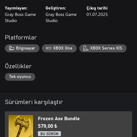
- Original retro pixel art
Yayımlayan:
Geliştiren:
Çıkış tarihi
Gray Boss Game
Gray Boss Game
01.07.2025
Studio
Studio
Platformlar
Bilgisayar
XBOX One
XBOX Series X|S
Özellikler
Tek oyuncu
Sürümleri karşılaştır
Frozen Axe Bundle
579,00 ₺
BU SÜRÜM