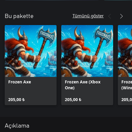
Tümünü göster
Bu pakette
Frozen Axe
Frozen Axe (Xbox
Froz
One)
(Win
205,00 ₺
205,00 ₺
205,0
Açıklama