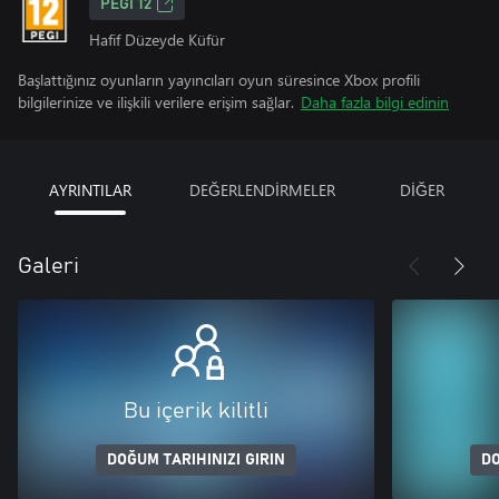
PEGI 12
Hafif Düzeyde Küfür
Başlattığınız oyunların yayıncıları oyun süresince Xbox profili
bilgilerinize ve ilişkili verilere erişim sağlar.
Daha fazla bilgi edinin
AYRINTILAR
DEĞERLENDİRMELER
DİĞER
Galeri
Bu içerik kilitli
DOĞUM TARIHINIZI GIRIN
DO