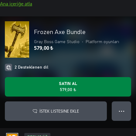
Ana içeriğe atla
Frozen Axe Bundle
Gray Boss Game Studio
•
Platform oyunları
579,00 ₺
2 Desteklenen dil
SATIN AL
579,00 ₺
İSTEK LISTESINE EKLE
● ● ●