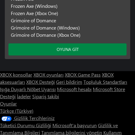
Frozen Axe (Windows)
Frozen Axe (Xbox One)
Grimoire of Domance
Grimoire of Domance (Windows)
Grimoire of Domance (Xbox One)
OYUNA GİT
XBOX konsollar
XBOX oyunları
XBOX Game Pass
XBOX
aksesuarları
XBOX Desteği
Geri bildirim
Topluluk Standartları
Işığa Duyarlı Nöbet Uyarısı
Microsoft hesabı
Microsoft Store
Desteği
İadeler
Sipariş takibi
Oyunlar
Türkçe (Türkiye)
Gizlilik Tercihleriniz
Tüketici Durumu Gizliliği
Microsoft'a başvurun
Gizlilik ve
Tanımlama Bilgileri
Tanımlama bilgilerini yönetin
Kullanım